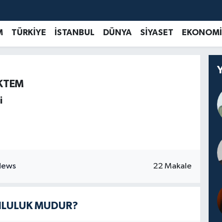
M
TÜRKİYE
İSTANBUL
DÜNYA
SİYASET
EKONOMİ
ÖKTEM
i
22 Makale
UNLULUK MUDUR?