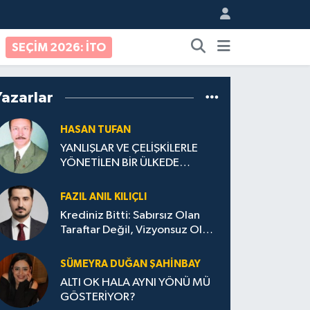
SEÇİM 2026: İTO
Yazarlar
HASAN TUFAN
YANLIŞLAR VE ÇELİŞKİLERLE
YÖNETİLEN BİR ÜLKEDE
VATANDAŞ OLMAK
FAZIL ANIL KILIÇLI
Krediniz Bitti: Sabırsız Olan
Taraftar Değil, Vizyonsuz Olan
Yönetim!
SÜMEYRA DUĞAN ŞAHINBAY
ALTI OK HALA AYNI YÖNÜ MÜ
GÖSTERİYOR?