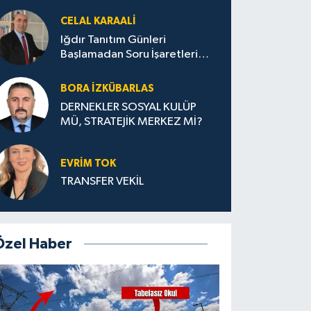
CELAL KARAALİ
Iğdır Tanıtım Günleri
Başlamadan Soru İşaretleri
Büyüyor
BORA İZKÜBARLAS
DERNEKLER SOSYAL KULÜP
MÜ, STRATEJİK MERKEZ Mİ?
EVRİM TOK
TRANSFER VEKİL
Özel Haber