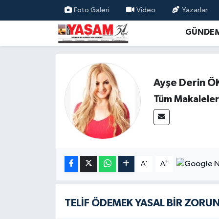
Foto Galeri
Video
Yazarlar
GÜNDE
Ayşe Derin 
Tüm Makaleler
-
+
A
A
TELİF ÖDEMEK YASAL BİR ZOR