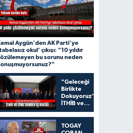
Kemal Aygün'den AK Parti'ye
tabelasız okul' çıkışı: "10 yıldır
çözülemeyen bu sorunu neden
konuşmuyorsunuz?"
"Geleceği
Birlikte
Dokuyoruz":
İTHİB ve
İTML'den
Tekstil
Eğitiminde
TOGAY
Dev İş Birliği
ÇOBAN