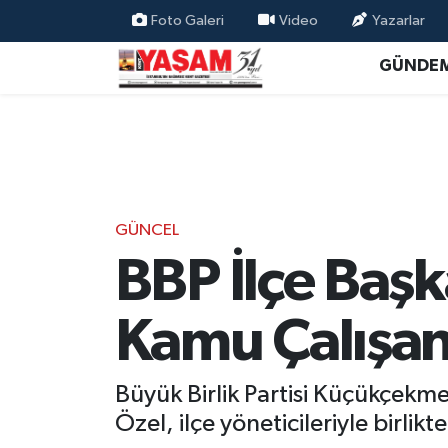
Foto Galeri
Video
Yazarlar
GÜNDE
GÜNCEL
BBP İlçe Baş
Kamu Çalışanl
Büyük Birlik Partisi Küçükçek
Özel, ilçe yöneticileriyle birlik