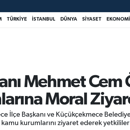
M
TÜRKİYE
İSTANBUL
DÜNYA
SİYASET
EKONOMİ
kanı Mehmet Cem 
arına Moral Ziyar
mece İlçe Başkanı ve Küçükçekmece Beledi
te kamu kurumlarını ziyaret ederek yetkililer