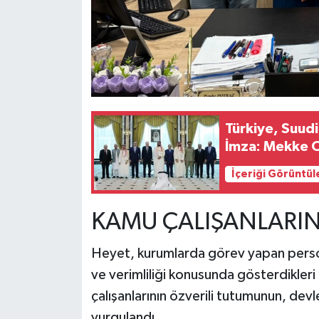
Türkiye, Suudi
İmza: Mekke 
İçeriği Görüntül
KAMU ÇALIŞANLARIN
Heyet, kurumlarda görev yapan personel
ve verimliliği konusunda gösterdikler
çalışanlarının özverili tutumunun, de
vurgulandı.