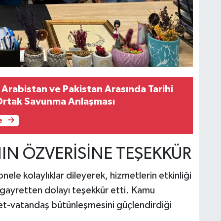
 Arabistan ve Pakistan Arasında Tarihi
Ortak Savunma Anlaşması
e
IN ÖZVERİSİNE TEŞEKKÜR
e kolaylıklar dileyerek, hizmetlerin etkinliği
i gayretten dolayı teşekkür etti. Kamu
vlet-vatandaş bütünleşmesini güçlendirdiği