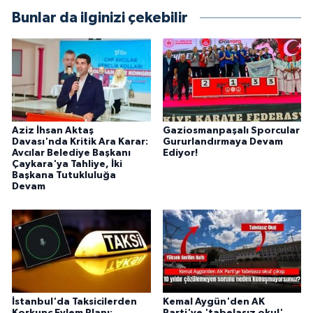
Bunlar da ilginizi çekebilir
Aziz İhsan Aktaş
Gaziosmanpaşalı Sporcular
Davası'nda Kritik Ara Karar:
Gururlandırmaya Devam
Avcılar Belediye Başkanı
Ediyor!
Çaykara'ya Tahliye, İki
Başkana Tutukluluğa
Devam
İstanbul'da Taksicilerden
Kemal Aygün'den AK
Korkunç Eylem Planı:
Parti'ye 'tabelasız okul'