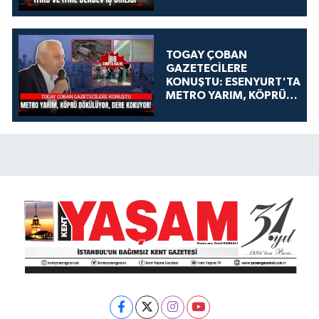
TOGAY ÇOBAN
GAZETECİLERE
KONUŞTU: ESENYURT'TA
METRO YARIM, KÖPRÜ
DÖKÜLÜYOR, DERE
KOKUYOR!