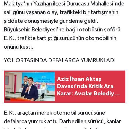
Malatya'nın Yazıhan ilçesi Durucasu Mahallesi'nde
salı günü yaşanan olay, trafikteki bir tartışmanın
şiddete dönüşmesiyle gündeme geldi.
Büyükşehir Belediyesi'ne bağlı otobüsün şoförü
E.K., trafikte tartıştığı sürücünün otomobilinin
önünü kesti.
YOL ORTASINDA DEFALARCA YUMRUKLADI
Aziz İhsan Aktaş
Davası'nda Kritik Ara
Karar: Avcılar Belediye
Başkanı Çaykara'ya
Tahliye, İki Başkana
E.K., araçtan inerek otomobil sürücüsüne
Tutukluluğa Devam
defalarca yumruk attı. Darbedilen sürücü, kanlar