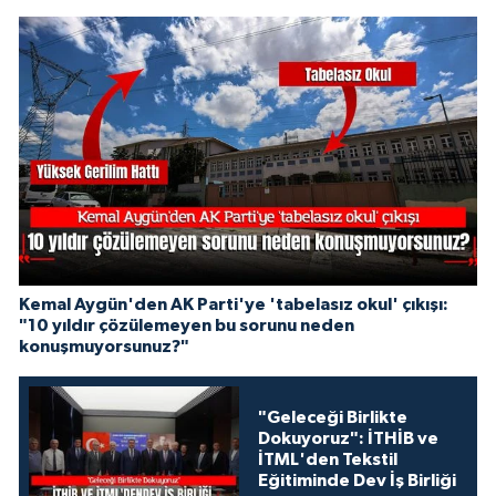
Kemal Aygün'den AK Parti'ye 'tabelasız okul' çıkışı:
"10 yıldır çözülemeyen bu sorunu neden
konuşmuyorsunuz?"
"Geleceği Birlikte
Dokuyoruz": İTHİB ve
İTML'den Tekstil
Eğitiminde Dev İş Birliği