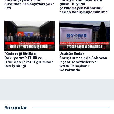
Sızdırılan Ses Kayıtları Şoke
çıkışı: "10 yıldır
Etti
çözülemeyen bu sorunu
neden konuşmuyorsunuz?"
"Geleceği Birlikte
Usulsüz Emlak
Dokuyoruz": İTHİB ve
Soruşturmasında Babacan
İTML'den Tekstil Eğitiminde
İnşaat Yöneticileri ve
Dev İş Birliği
GYODER Başkanı
Gözaltında
Yorumlar