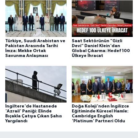
Türkiye, Suudi Arabistan ve
Saat Sektörünün "Gizli
Pakistan Arasında Tarihi
Devi" Daniel Klein'dan
İmza: Mekke Ortak
Global Çıkarma: Hedef 100
Savunma Anlaşması
Ülkeye İhracat
İngiltere'de Hastanede
Doğa Koleji'nden İngilizce
'Azrail' Paniği: Elinde
Eğitiminde Küresel Hamle:
Bıçakla Çatıya Çıkan Şahıs
Cambridge English
Yargılandı
'Platinum' Partneri Oldu