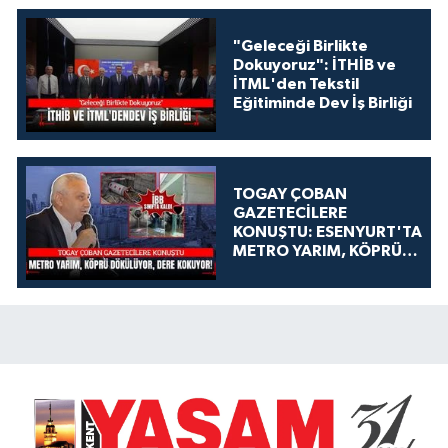
"Geleceği Birlikte
Dokuyoruz": İTHİB ve
İTML'den Tekstil
Eğitiminde Dev İş Birliği
TOGAY ÇOBAN
GAZETECİLERE
KONUŞTU: ESENYURT'TA
METRO YARIM, KÖPRÜ
DÖKÜLÜYOR, DERE
KOKUYOR!