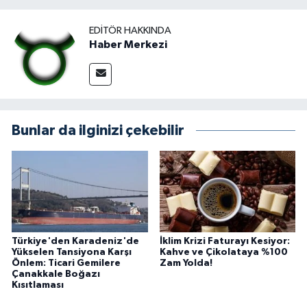
EDITÖR HAKKINDA
Haber Merkezi
Bunlar da ilginizi çekebilir
Türkiye'den Karadeniz'de
İklim Krizi Faturayı Kesiyor:
Yükselen Tansiyona Karşı
Kahve ve Çikolataya %100
Önlem: Ticari Gemilere
Zam Yolda!
Çanakkale Boğazı
Kısıtlaması