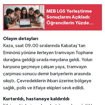
MEB LGS Yerleştirme
Sonuçlarını Açıkladı:
Öğrencilerin Yüzde
93'ü Tercihlerine
Yerleşti
Olayın detayları
Kaza, saat 09.00 sıralarında Kabataş’tan
Eminönü yönüne ilerleyen tramvayın Tophane
durağına geldiği sırada meydana geldi. Yolun
karşısına geçmeye çalışan yaya, tramvayın
çarpması sonucu demir bariyerlerin arasında
sıkıştı. Çevredekilerin ihbarı üzerine bölgeye
sağlık, polis ve itfaiye ekipleri sevk edildi.
Kurtarıldı, hastaneye kaldırıldı