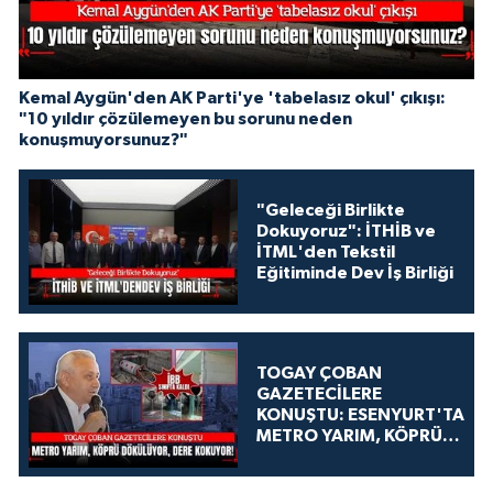
Kemal Aygün'den AK Parti'ye 'tabelasız okul' çıkışı:
"10 yıldır çözülemeyen bu sorunu neden
konuşmuyorsunuz?"
"Geleceği Birlikte
Dokuyoruz": İTHİB ve
İTML'den Tekstil
Eğitiminde Dev İş Birliği
TOGAY ÇOBAN
GAZETECİLERE
KONUŞTU: ESENYURT'TA
METRO YARIM, KÖPRÜ
DÖKÜLÜYOR, DERE
KOKUYOR!