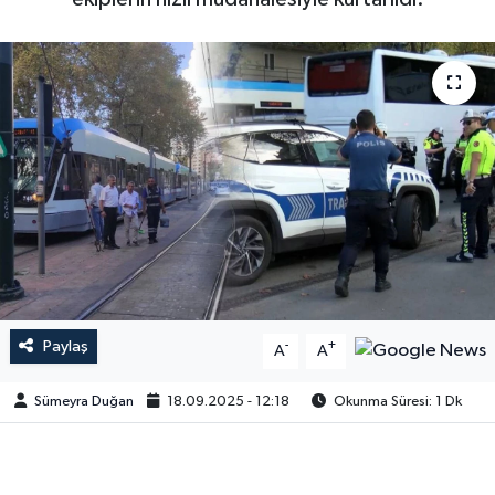
Paylaş
-
+
A
A
Sümeyra Duğan
18.09.2025 - 12:18
Okunma Süresi: 1 Dk