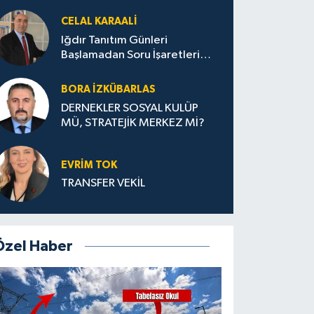
CELAL KARAALİ
Iğdır Tanıtım Günleri
Başlamadan Soru İşaretleri
Büyüyor
BORA İZKÜBARLAS
DERNEKLER SOSYAL KULÜP
MÜ, STRATEJİK MERKEZ Mİ?
EVRİM TOK
TRANSFER VEKİL
Özel Haber