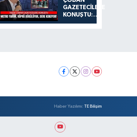
GAZETECİLERE
KONUŞTU:
ESENYURT'TA
METRO
YARIM, KÖPRÜ
DÖKÜLÜYOR,
DERE
KOKUYOR!
Haber Yazılımı:
TE Bilişim