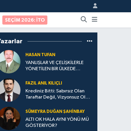
SEÇİM 2026: İTO
Yazarlar
HASAN TUFAN
YANLIŞLAR VE ÇELİŞKİLERLE
YÖNETİLEN BİR ÜLKEDE
VATANDAŞ OLMAK
FAZIL ANIL KILIÇLI
Krediniz Bitti: Sabırsız Olan
Taraftar Değil, Vizyonsuz Olan
Yönetim!
SÜMEYRA DUĞAN ŞAHINBAY
ALTI OK HALA AYNI YÖNÜ MÜ
GÖSTERİYOR?