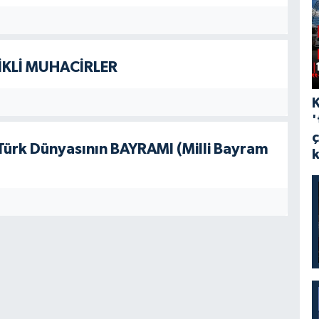
İKLİ MUHACİRLER
'
rk Dünyasının BAYRAMI (Milli Bayram