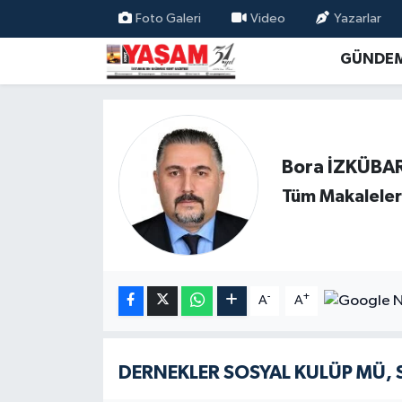
Foto Galeri
Video
Yazarlar
GÜNDE
Bora İZKÜBA
Tüm Makaleler
-
+
A
A
DERNEKLER SOSYAL KULÜP MÜ, 