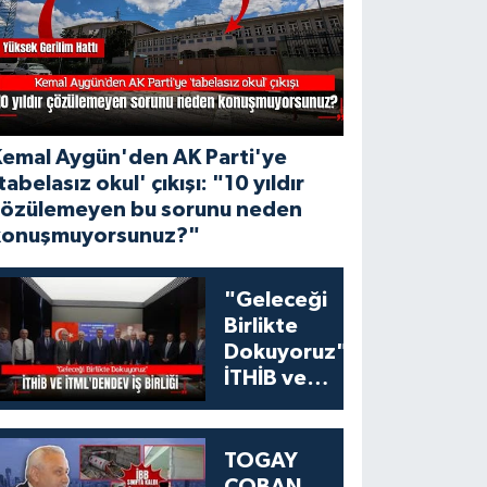
Kemal Aygün'den AK Parti'ye
tabelasız okul' çıkışı: "10 yıldır
çözülemeyen bu sorunu neden
konuşmuyorsunuz?"
"Geleceği
Birlikte
Dokuyoruz":
İTHİB ve
İTML'den
Tekstil
Eğitiminde
TOGAY
Dev İş Birliği
ÇOBAN