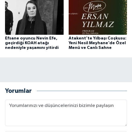
Efsane oyuncu Nevin Efe,
Atakent’te Yılbaşı Coşkusu:
geçirdiği KOAH atağı
Yeni Nesil Meyhane’de Özel
nedeniyle yaşamını yitirdi
Menü ve Canlı Sahne
Yorumlar