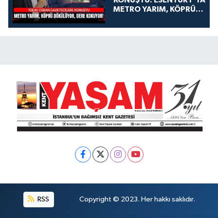
KONUŞTU: ESENYURT'TA
METRO YARIM, KÖPRÜ
DÖKÜLÜYOR, DERE
KOKUYOR!
RSS
Copyright © 2023. Her hakkı saklıdır.