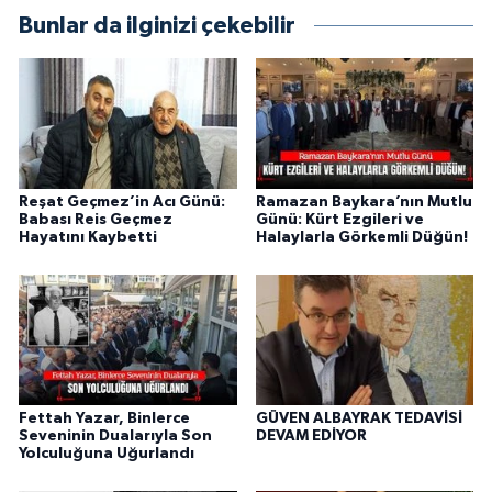
Bunlar da ilginizi çekebilir
Reşat Geçmez’in Acı Günü:
Ramazan Baykara’nın Mutlu
Babası Reis Geçmez
Günü: Kürt Ezgileri ve
Hayatını Kaybetti
Halaylarla Görkemli Düğün!
Fettah Yazar, Binlerce
GÜVEN ALBAYRAK TEDAVİSİ
Seveninin Dualarıyla Son
DEVAM EDİYOR
Yolculuğuna Uğurlandı