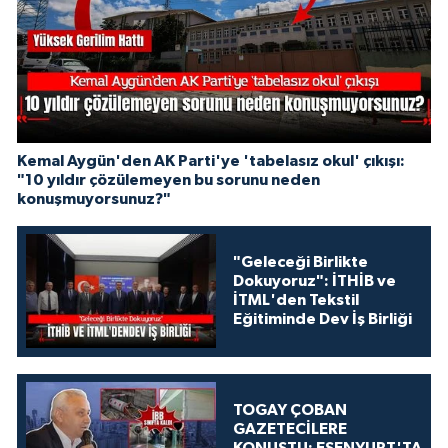
Kemal Aygün'den AK Parti'ye 'tabelasız okul' çıkışı:
"10 yıldır çözülemeyen bu sorunu neden
konuşmuyorsunuz?"
"Geleceği Birlikte
Dokuyoruz": İTHİB ve
İTML'den Tekstil
Eğitiminde Dev İş Birliği
TOGAY ÇOBAN
GAZETECİLERE