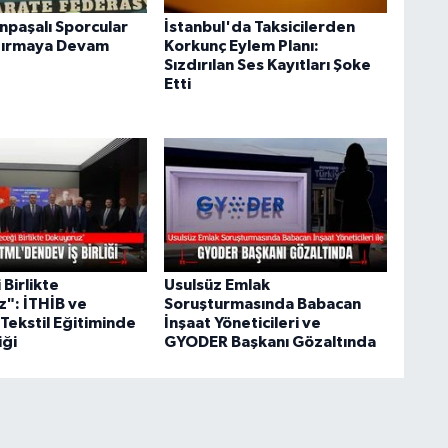
paşalı Sporcular
İstanbul'da Taksicilerden
dırmaya Devam
Korkunç Eylem Planı:
Sızdırılan Ses Kayıtları Şoke
Etti
Birlikte
Usulsüz Emlak
": İTHİB ve
Soruşturmasında Babacan
Tekstil Eğitiminde
İnşaat Yöneticileri ve
iği
GYODER Başkanı Gözaltında