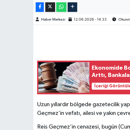
Haber Merkezi
12.06.2026 - 14:33
Okunma
Ekonomide Bor
Arttı, Bankala
İçeriği Görüntül
Uzun yıllardır bölgede gazetecilik ya
Geçmez’in vefatı, ailesi ve yakın çevr
Reis Geçmez’in cenazesi, bugün (Cum