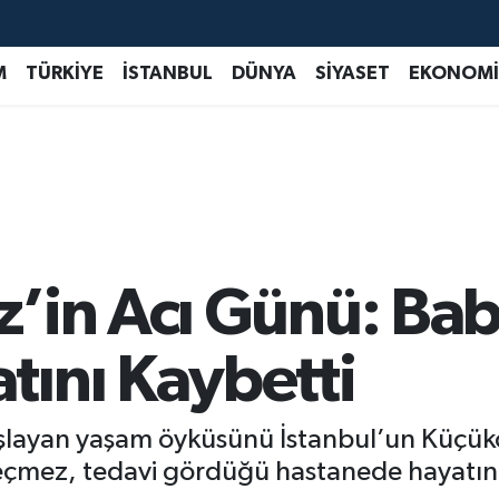
M
TÜRKİYE
İSTANBUL
DÜNYA
SİYASET
EKONOMİ
’in Acı Günü: Bab
ını Kaybetti
şlayan yaşam öyküsünü İstanbul’un Küçükç
eçmez, tedavi gördüğü hastanede hayatını