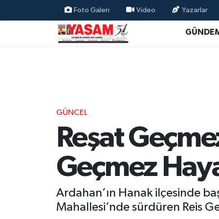
Foto Galeri
Video
Yazarlar
GÜNDE
GÜNCEL
Reşat Geçmez
Geçmez Hayat
Ardahan’ın Hanak ilçesinde ba
Mahallesi’nde sürdüren Reis G