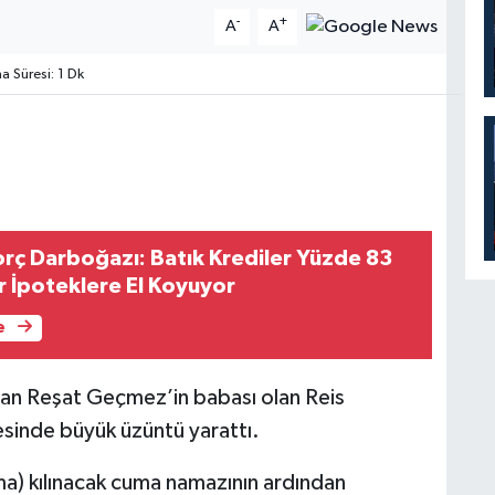
-
+
A
A
 Süresi: 1 Dk
ç Darboğazı: Batık Krediler Yüzde 83
r İpoteklere El Koyuyor
e
pan Reşat Geçmez’in babası olan Reis
esinde büyük üzüntü yarattı.
a) kılınacak cuma namazının ardından