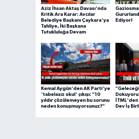
Aziz İhsan Aktaş Davası'nda
Gaziosman
Kritik Ara Karar: Avcılar
Gururlan
Belediye Başkanı Çaykara'ya
Ediyor!
Tahliye, İki Başkana
Tutukluluğa Devam
Kemal Aygün'den AK Parti'ye
"Geleceği 
'tabelasız okul' çıkışı: "10
Dokuyoruz
yıldır çözülemeyen bu sorunu
İTML'den 
neden konuşmuyorsunuz?"
Dev İş Birl