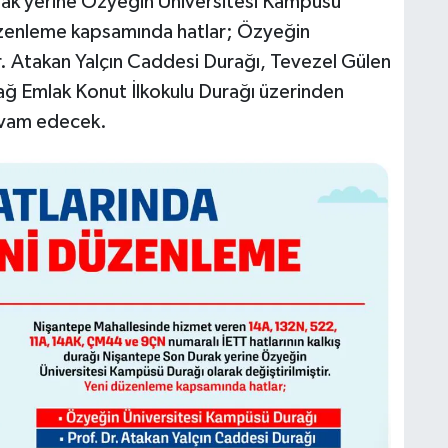
rak yerine Özyeğin Üniversitesi Kampüsü
zenleme kapsamında hatlar; Özyeğin
r. Atakan Yalçın Caddesi Durağı, Tevezel Gülen
ağ Emlak Konut İlkokulu Durağı üzerinden
evam edecek.