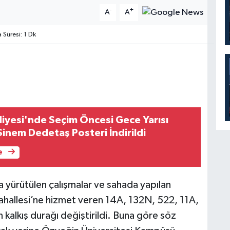
-
+
A
A
Süresi: 1 Dk
iyesi'nde Seçim Öncesi Gece Yarısı
 Sinem Dedetaş Posteri İndirildi
e
 yürütülen çalışmalar ve sahada yapılan
hallesi’ne hizmet veren 14A, 132N, 522, 11A,
alkış durağı değiştirildi. Buna göre söz