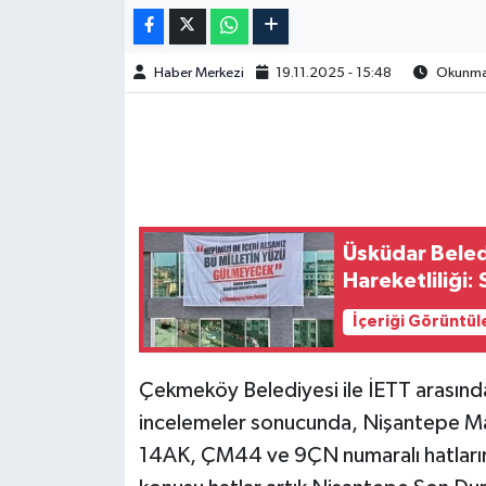
Haber Merkezi
19.11.2025 - 15:48
Okunma 
Üsküdar Beled
Hareketliliği:
İçeriği Görüntül
Çekmeköy Belediyesi ile İETT arasında
incelemeler sonucunda, Nişantepe Ma
14AK, ÇM44 ve 9ÇN numaralı hatların k