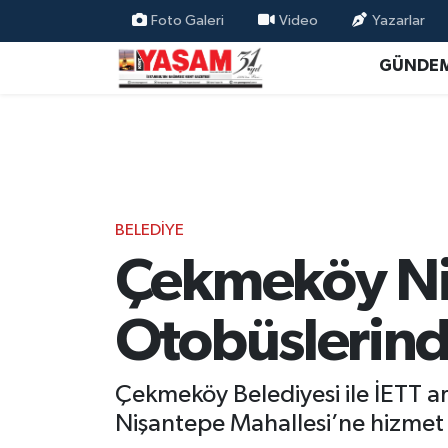
Foto Galeri
Video
Yazarlar
GÜNDE
BELEDİYE
Çekmeköy Niş
Otobüslerin
Çekmeköy Belediyesi ile İETT a
Nişantepe Mahallesi’ne hizmet v