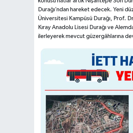
konusu hatlar artık Nişantepe Son Du
Durağı’ndan hareket edecek. Yeni dü
Üniversitesi Kampüsü Durağı, Prof. D
Kıray Anadolu Lisesi Durağı ve Alemd
ilerleyerek mevcut güzergâhlarına d