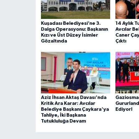
Kuşadası Belediyesi’ne 3.
14 Aylık T
Dalga Operasyonu: Başkanın
Avcılar B
Kızı ve Üst Düzey İsimler
Caner Ça
Gözaltında
Çıktı
Aziz İhsan Aktaş Davası'nda
Gaziosman
Kritik Ara Karar: Avcılar
Gururlan
Belediye Başkanı Çaykara'ya
Ediyor!
Tahliye, İki Başkana
Tutukluluğa Devam