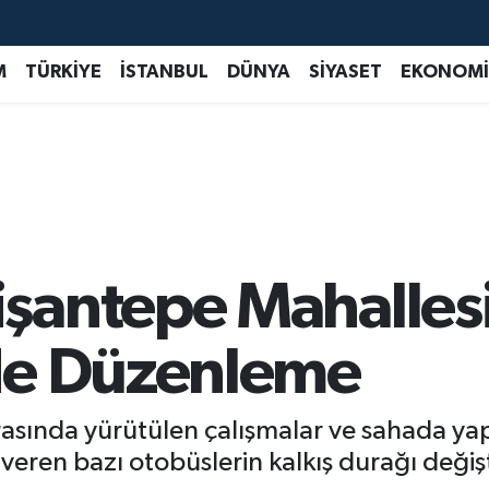
M
TÜRKİYE
İSTANBUL
DÜNYA
SİYASET
EKONOMİ
antepe Mahallesi 
de Düzenleme
rasında yürütülen çalışmalar ve sahada ya
eren bazı otobüslerin kalkış durağı değişti