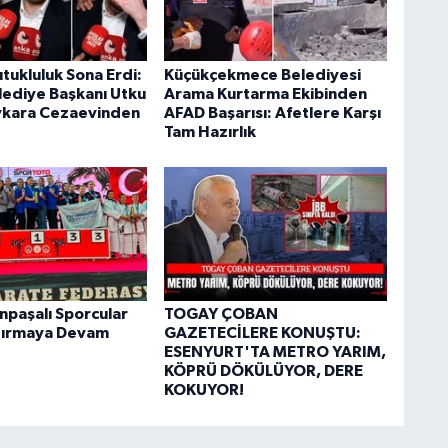
utukluluk Sona Erdi:
Küçükçekmece Belediyesi
elediye Başkanı Utku
Arama Kurtarma Ekibinden
ykara Cezaevinden
AFAD Başarısı: Afetlere Karşı
Tam Hazırlık
paşalı Sporcular
TOGAY ÇOBAN
dırmaya Devam
GAZETECİLERE KONUŞTU:
ESENYURT'TA METRO YARIM,
KÖPRÜ DÖKÜLÜYOR, DERE
KOKUYOR!