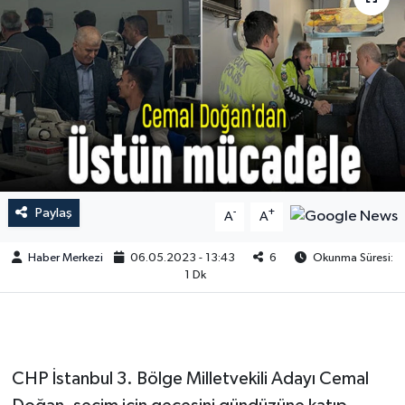
Paylaş
-
+
A
A
Haber Merkezi
06.05.2023 - 13:43
6
Okunma Süresi:
1 Dk
CHP İstanbul 3. Bölge Milletvekili Adayı Cemal