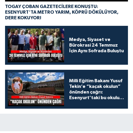
TOGAY ÇOBAN GAZETECİLERE KONUŞTU:
ESENYURT'TA METRO YARIM, KÖPRÜ DÖKÜLÜYOR,
DERE KOKUYOR!
Medya, Siyaset ve
Bürokrasi 24 Temmuz
İçin Aynı Sofrada Buluştu
Milli Eğitim Bakanı Yusuf
Tekin’e “kaçak okulun”
önünden çağrı:
Esenyurt’taki bu okulu
konuşalım!