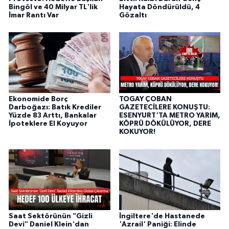
Bingöl ve 40 Milyar TL'lik
Hayata Döndürüldü, 4
İmar Rantı Var
Gözaltı
Ekonomide Borç
TOGAY ÇOBAN
Darboğazı: Batık Krediler
GAZETECİLERE KONUŞTU:
Yüzde 83 Arttı, Bankalar
ESENYURT'TA METRO YARIM,
İpoteklere El Koyuyor
KÖPRÜ DÖKÜLÜYOR, DERE
KOKUYOR!
Saat Sektörünün "Gizli
İngiltere'de Hastanede
Devi" Daniel Klein'dan
'Azrail' Paniği: Elinde