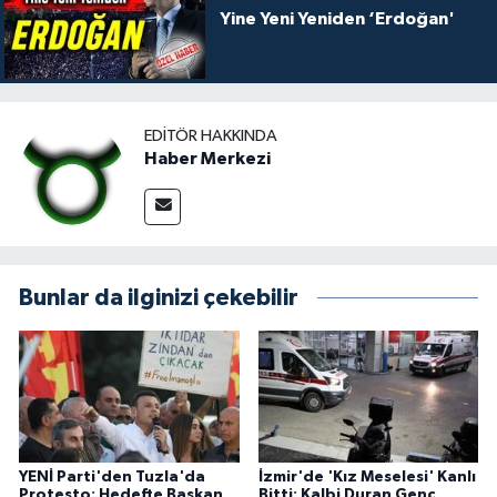
Yine Yeni Yeniden ‘Erdoğan'
EDITÖR HAKKINDA
Haber Merkezi
Bunlar da ilginizi çekebilir
YENİ Parti'den Tuzla'da
İzmir'de 'Kız Meselesi' Kanlı
Protesto: Hedefte Başkan
Bitti: Kalbi Duran Genç