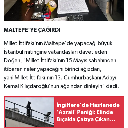
MALTEPE'YE ÇAĞIRDI
Millet İttifakı'nın Maltepe'de yapacağı büyük
İstanbul mitingine vatandaşları davet eden
Doğan, "Millet İttifakı'nın 15 Mayıs sabahından
itibaren neler yapacağını birinci ağızdan,
yani Millet İttifakı'nın 13. Cumhurbaşkanı Adayı
Kemal Kılıçdaroğlu'nun ağzından dinleyin" dedi.
İngiltere'de Hastanede
'Azrail' Paniği: Elinde
Bıçakla Çatıya Çıkan
Şahıs Yargılandı