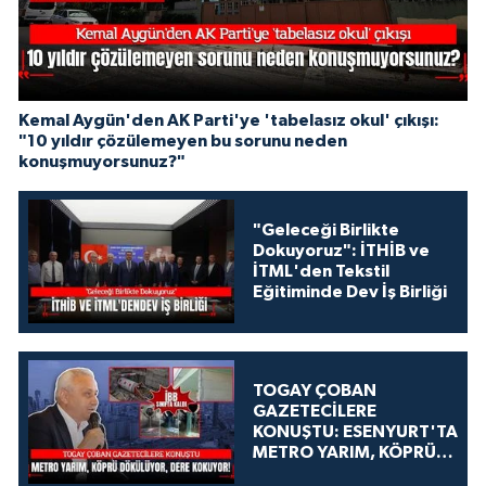
Kemal Aygün'den AK Parti'ye 'tabelasız okul' çıkışı:
"10 yıldır çözülemeyen bu sorunu neden
konuşmuyorsunuz?"
"Geleceği Birlikte
Dokuyoruz": İTHİB ve
İTML'den Tekstil
Eğitiminde Dev İş Birliği
TOGAY ÇOBAN
GAZETECİLERE
KONUŞTU: ESENYURT'TA
METRO YARIM, KÖPRÜ
DÖKÜLÜYOR, DERE