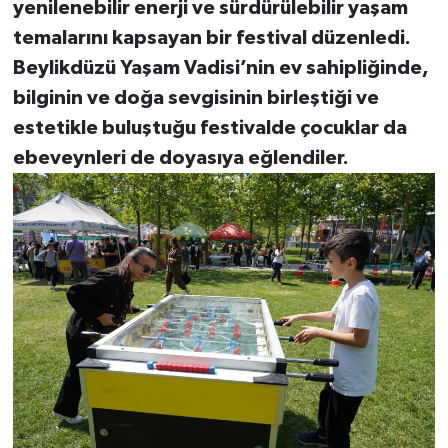
yenilenebilir enerji ve sürdürülebilir yaşam
temalarını kapsayan bir festival düzenledi.
Beylikdüzü Yaşam Vadisi’nin ev sahipliğinde,
bilginin ve doğa sevgisinin birleştiği ve
estetikle buluştuğu festivalde çocuklar da
ebeveynleri de doyasıya eğlendiler.