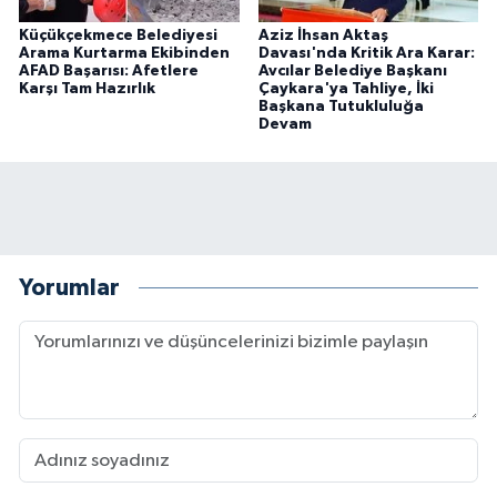
Küçükçekmece Belediyesi
Aziz İhsan Aktaş
Arama Kurtarma Ekibinden
Davası'nda Kritik Ara Karar:
AFAD Başarısı: Afetlere
Avcılar Belediye Başkanı
Karşı Tam Hazırlık
Çaykara'ya Tahliye, İki
Başkana Tutukluluğa
Devam
Yorumlar