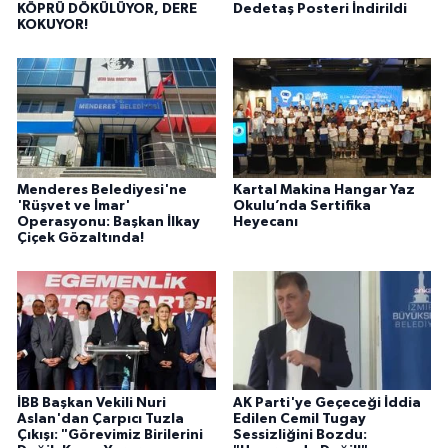
KÖPRÜ DÖKÜLÜYOR, DERE
Dedetaş Posteri İndirildi
KOKUYOR!
Menderes Belediyesi'ne
Kartal Makina Hangar Yaz
'Rüşvet ve İmar'
Okulu’nda Sertifika
Operasyonu: Başkan İlkay
Heyecanı
Çiçek Gözaltında!
İBB Başkan Vekili Nuri
AK Parti'ye Geçeceği İddia
Aslan'dan Çarpıcı Tuzla
Edilen Cemil Tugay
Çıkışı: "Görevimiz Birilerini
Sessizliğini Bozdu: