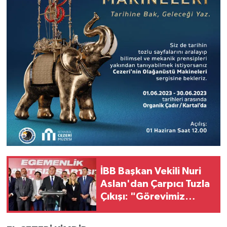
İBB Başkan Vekili Nuri
Aslan'dan Çarpıcı Tuzla
Çıkışı: "Görevimiz
Birilerini Değil, Kamu
Yararını Korumaktır"