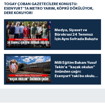
TOGAY ÇOBAN GAZETECİLERE KONUŞTU:
ESENYURT'TA METRO YARIM, KÖPRÜ DÖKÜLÜYOR,
DERE KOKUYOR!
Medya, Siyaset ve
Bürokrasi 24 Temmuz
İçin Aynı Sofrada Buluştu
Milli Eğitim Bakanı Yusuf
Tekin’e “kaçak okulun”
önünden çağrı:
Esenyurt’taki bu okulu
konuşalım!