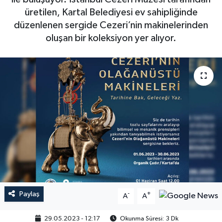
üretilen, Kartal Belediyesi ev sahipliğinde
düzenlenen sergide Cezeri’nin makinelerinden
oluşan bir koleksiyon yer alıyor.
Paylaş
-
+
A
A
29.05.2023 - 12:17
Okunma Süresi: 3 Dk