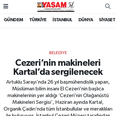
GÜNDEM
TÜRKİYE
İSTANBUL
DÜNYA
SİYASET
BELEDİYE
Cezeri’nin makineleri
Kartal’da sergilenecek
Artuklu Sarayı'nda 26 yıl başmühendislik yapan,
Müslüman bilim insanı El Cezeri'nin başlıca
makinelerinin yer aldığı ‘Cezeri’nin Olağanüstü
Makineleri Sergisi’, Haziran ayında Kartal,
Organik Çadırı’nda tüm İstanbullular ve meraklıları
ile buluşuyor. İstanbul Cezeri Müzesi tarafından