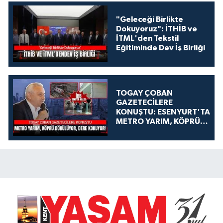
"Geleceği Birlikte
Dokuyoruz": İTHİB ve
İTML'den Tekstil
Eğitiminde Dev İş Birliği
TOGAY ÇOBAN
GAZETECİLERE
KONUŞTU: ESENYURT'TA
METRO YARIM, KÖPRÜ
DÖKÜLÜYOR, DERE
KOKUYOR!