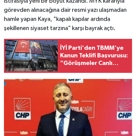
istifasıyla yeni bir boyut kazandı. MYK kararıyla
görevden alınacağına dair resmi yazı ulaşmadan
hamle yapan Kaya, "kapalı kapılar ardında
şekillenen siyaset tarzına" karşı bayrak açtı.
İYİ Parti'den TBMM'ye
Kanun Teklifi Başvurusu:
"Görüşmeler Canlı
Yayınlansın, Şehit
Aileleri Dinlensin"