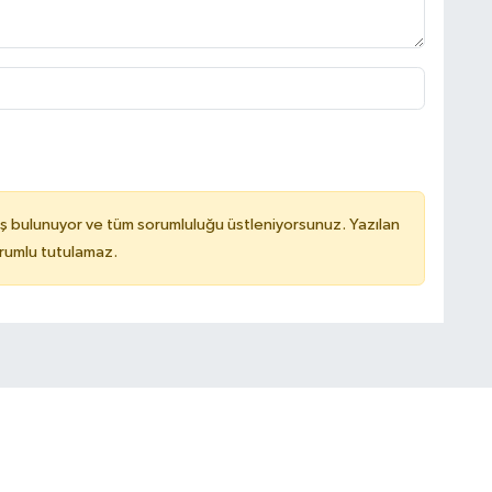
ş bulunuyor ve tüm sorumluluğu üstleniyorsunuz. Yazılan
rumlu tutulamaz.