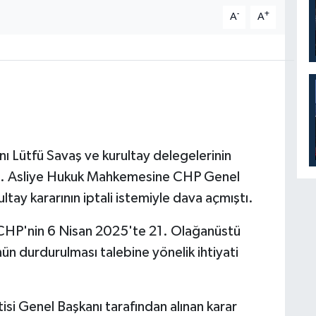
-
+
A
A
ı Lütfü Savaş ve kurultay delegelerinin
31. Asliye Hukuk Mahkemesine CHP Genel
tay kararının iptali istemiyle dava açmıştı.
CHP'nin 6 Nisan 2025'te 21. Olağanüstü
nün durdurulması talebine yönelik ihtiyati
si Genel Başkanı tarafından alınan karar