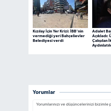
Kızılay İçin Yer Krizi: İBB'nin
Adalet Ba
vermediği yeri Bahçelievler
Açıkladı:
Belediyesi verdi
Çalışılan İ
Aydınlatıl
Yorumlar