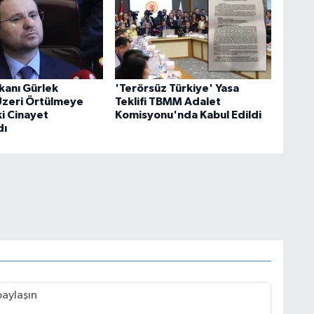
kanı Gürlek
'Terörsüz Türkiye' Yasa
 Üzeri Örtülmeye
Teklifi TBMM Adalet
ki Cinayet
Komisyonu'nda Kabul Edildi
dı