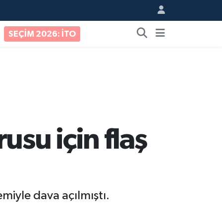
SEÇİM 2026: İTO
su için flaş
miyle dava açılmıştı.