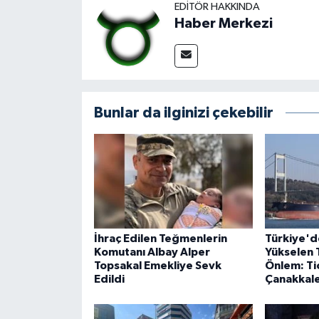
EDITÖR HAKKINDA
Haber Merkezi
Bunlar da ilginizi çekebilir
İhraç Edilen Teğmenlerin
Türkiye'd
Komutanı Albay Alper
Yükselen 
Topsakal Emekliye Sevk
Önlem: Ti
Edildi
Çanakkale