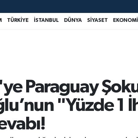
M
TÜRKİYE
İSTANBUL
DÜNYA
SİYASET
EKONOMİ
'ye Paraguay Şoku
u’nun "Yüzde 1 İ
evabı!