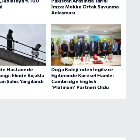
Çikolataya %100
Pakistan Arasında Tarihi
!
İmza: Mekke Ortak Savunma
Anlaşması
'de Hastanede
Doğa Koleji'nden İngilizce
aniği: Elinde Bıçakla
Eğitiminde Küresel Hamle:
an Şahıs Yargılandı
Cambridge English
'Platinum' Partneri Oldu