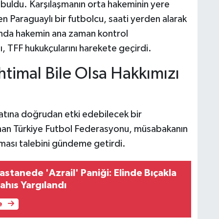
 buldu. Karşılaşmanın orta hakeminin yere
n Paraguaylı bir futbolcu, saati yerden alarak
mında hakemin ana zaman kontrol
, TFF hukukçularını harekete geçirdi.
timal Bile Olsa Hakkımızı
atına doğrudan etki edebilecek bir
unan Türkiye Futbol Federasyonu, müsabakanın
lması talebini gündeme getirdi.
astanede 'Azrail' Paniği: Elinde Bıçakla
ahıs Yargılandı
e