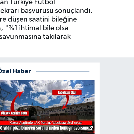
dan Türkiye Futbol
tekrarı başvurusu sonuçlandı.
e düşen saatini bileğine
"%1 ihtimal bile olsa
" savunmasına takılarak
Özel Haber