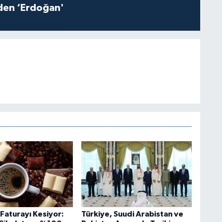
iden ‘Erdoğan'
i Faturayı Kesiyor:
Türkiye, Suudi Arabistan ve