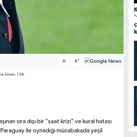
'
-
+
A
A
 Süresi: 1 Dk
ınan sıra dışı bir "saat krizi" ve kural hatası
n Paraguay ile oynadığı müsabakada yeşil