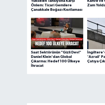
Yükselen Tansiyona Karşı
Kahve ve 
Önlem: Ticari Gemilere
Zam Yolda
Çanakkale Boğazı Kısıtlaması
Saat Sektörünün "Gizli Devi"
İngiltere
Daniel Klein'dan Global
'Azrail' P
Çıkarma: Hedef 100 Ülkeye
Çatıya Çık
İhracat