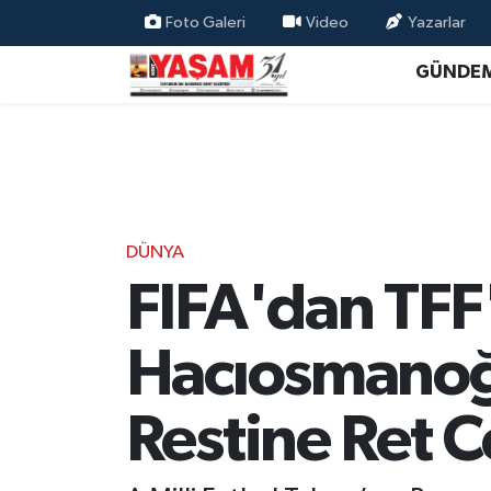
Foto Galeri
Video
Yazarlar
GÜNDE
DÜNYA
FIFA'dan TFF
Hacıosmanoğl
Restine Ret C