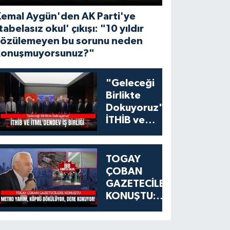
Kemal Aygün'den AK Parti'ye
tabelasız okul' çıkışı: "10 yıldır
çözülemeyen bu sorunu neden
konuşmuyorsunuz?"
"Geleceği
Birlikte
Dokuyoruz":
İTHİB ve
İTML'den
Tekstil
Eğitiminde
TOGAY
Dev İş Birliği
ÇOBAN
GAZETECİLERE
KONUŞTU:
ESENYURT'TA
METRO