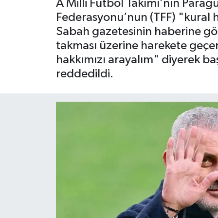
A Milli Futbol Takımı’nın Parag
Federasyonu’nun (TFF) "kural h
Sabah gazetesinin haberine gör
takması üzerine harekete geçen
hakkımızı arayalım" diyerek baş
reddedildi.