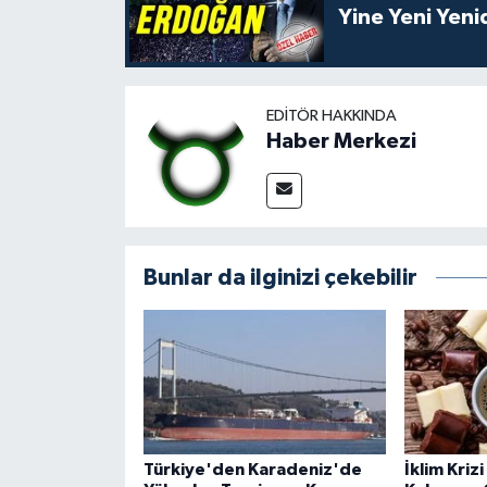
Yine Yeni Yen
EDITÖR HAKKINDA
Haber Merkezi
Bunlar da ilginizi çekebilir
Türkiye'den Karadeniz'de
İklim Kriz