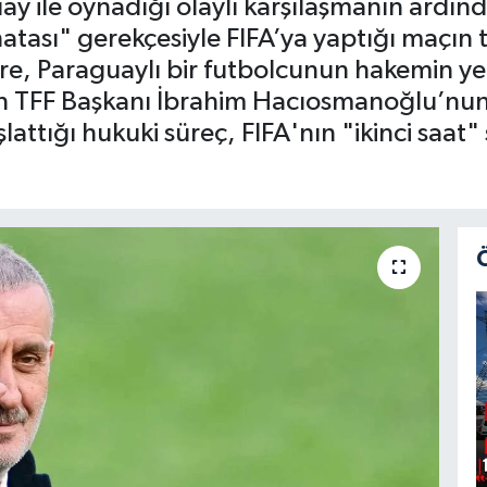
uay ile oynadığı olaylı karşılaşmanın ardın
atası" gerekçesiyle FIFA’ya yaptığı maçın 
e, Paraguaylı bir futbolcunun hakemin yer
 TFF Başkanı İbrahim Hacıosmanoğlu’nun, 
lattığı hukuki süreç, FIFA'nın "ikinci saat