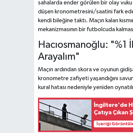
sahalarda ender görülen bir olay vuku
düşen kronometresini/saatini fark ede
kendi bileğine taktı. Maçın kalan kıs
mekanizmasının bir futbolcuda kalması
Hacıosmanoğlu: "%1 İh
Arayalım"
Maçın ardından skora ve oyunun gidiş
kronometre zafiyeti yaşandığını sav
kural hatası nedeniyle yeniden oynatı
İngiltere'de H
Çatıya Çıkan Ş
İçeriği Görüntül