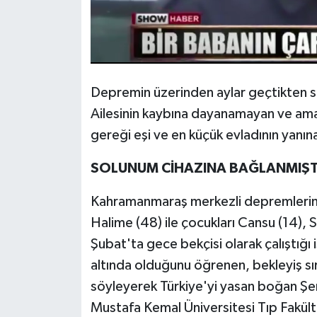
Depremin üzerinden aylar geçtikten s
Ailesinin kaybına dayanamayan ve aman
gereği eşi ve en küçük evladının yanı
SOLUNUM CİHAZINA BAĞLANMIŞT
Kahramanmaraş merkezli depremlerin v
Halime (48) ile çocukları Cansu (14),
Şubat'ta gece bekçisi olarak çalıştığı i
altında olduğunu öğrenen, bekleyiş sır
söyleyerek Türkiye'yi yasan boğan Şerif
Mustafa Kemal Üniversitesi Tıp Fakült