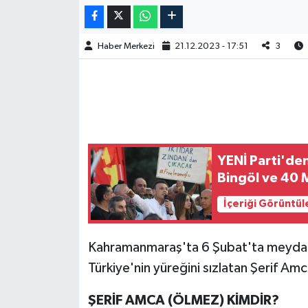
Haber Merkezi
21.12.2023 - 17:51
3
YENİ Parti'de
Bingöl ve 40 M
İçeriği Görüntül
Kahramanmaraş'ta 6 Şubat'ta meydan
Türkiye'nin yüreğini sızlatan Şerif Amc
ŞERİF AMCA (ÖLMEZ) KİMDİR?