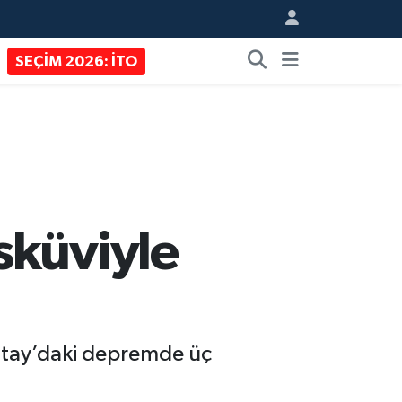
SEÇİM 2026: İTO
sküviyle
atay’daki depremde üç