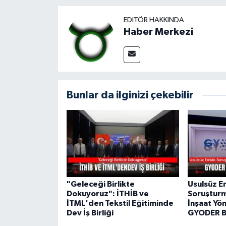
EDITÖR HAKKINDA
Haber Merkezi
Bunlar da ilginizi çekebilir
"Geleceği Birlikte
Usulsüz E
Dokuyoruz": İTHİB ve
Soruştur
İTML'den Tekstil Eğitiminde
İnşaat Yön
Dev İş Birliği
GYODER B