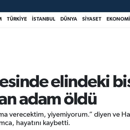
M
TÜRKİYE
İSTANBUL
DÜNYA
SİYASET
EKONOMİ
sinde elindeki bi
atan adam öldü
ıma verecektim, yiyemiyorum.” diyen ve H
ca, hayatını kaybetti.