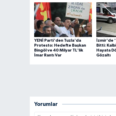
YENİ Parti'den Tuzla'da
İzmir'de '
Protesto: Hedefte Başkan
Bitti: Kal
Bingöl ve 40 Milyar TL'lik
Hayata Dö
İmar Rantı Var
Gözaltı
Yorumlar