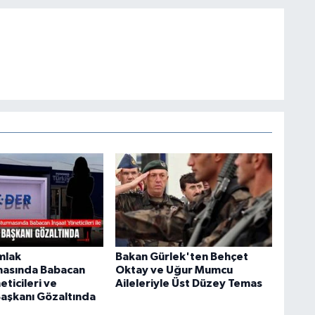
mlak
Bakan Gürlek'ten Behçet
masında Babacan
Oktay ve Uğur Mumcu
eticileri ve
Aileleriyle Üst Düzey Temas
aşkanı Gözaltında