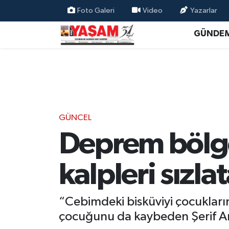
Foto Galeri
Video
Yazarlar
GÜNDE
GÜNCEL
Deprem bölge
kalpleri sızl
“Cebimdeki bisküviyi çocuklar
çocuğunu da kaybeden Şerif Am