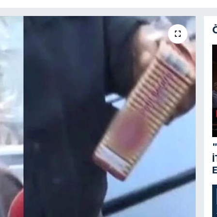
"
İ
E