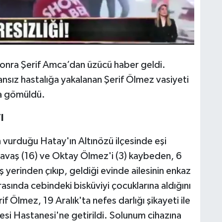
onra Şerif Amca’dan üzücü haber geldi.
sız hastalığa yakalanan Şerif Ölmez vasiyeti
na gömüldü.
I
urduğu Hatay'ın Altınözü ilçesinde eşi
 Savaş (16) ve Oktay Ölmez'i (3) kaybeden, 6
ş yerinden çıkıp, geldiği evinde ailesinin enkaz
asında cebindeki bisküviyi çocuklarına aldığını
 Ölmez, 19 Aralık'ta nefes darlığı şikayeti ile
esi Hastanesi'ne getirildi. Solunum cihazına