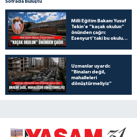
Sofrada Buluştu
Milli Eğitim Bakanı Yusuf
Tekin’e “kaçak okulun”
önünden çağrı:
Esenyurt’taki bu okulu
konuşalım!
Uzmanlar uyardı:
"Binaları değil,
mahalleleri
dönüştürmeliyiz"