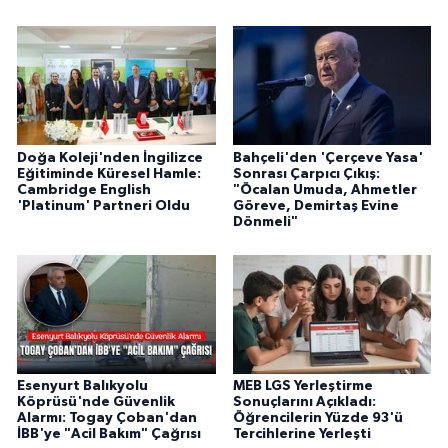
Doğa Koleji'nden İngilizce
Bahçeli'den 'Çerçeve Yasa'
Eğitiminde Küresel Hamle:
Sonrası Çarpıcı Çıkış:
Cambridge English
"Öcalan Umuda, Ahmetler
'Platinum' Partneri Oldu
Göreve, Demirtaş Evine
Dönmeli"
Esenyurt Balıkyolu
MEB LGS Yerleştirme
Köprüsü'nde Güvenlik
Sonuçlarını Açıkladı:
Alarmı: Togay Çoban'dan
Öğrencilerin Yüzde 93'ü
İBB'ye "Acil Bakım" Çağrısı
Tercihlerine Yerleşti