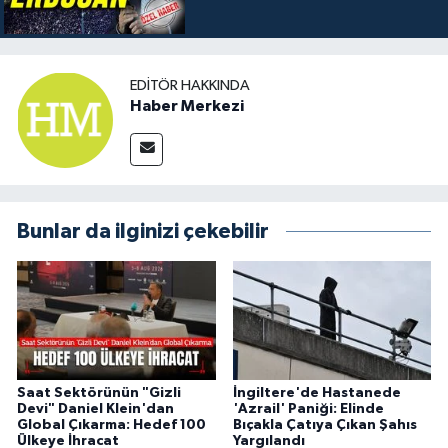
EDITÖR HAKKINDA
Haber Merkezi
Bunlar da ilginizi çekebilir
Saat Sektörünün "Gizli
İngiltere'de Hastanede
Devi" Daniel Klein'dan
'Azrail' Paniği: Elinde
Global Çıkarma: Hedef 100
Bıçakla Çatıya Çıkan Şahıs
Ülkeye İhracat
Yargılandı