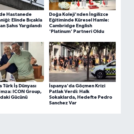
'de Hastanede
Doğa Koleji'nden İngilizce
aniği: Elinde Bıçakla
Eğitiminde Küresel Hamle:
an Şahıs Yargılandı
Cambridge English
'Platinum' Partneri Oldu
 Türk İş Dünyası
İspanya'da Göçmen Krizi
k İmza: ICON Group,
Patlak Verdi: Halk
'daki Gücünü
Sokaklarda, Hedefte Pedro
Sanchez Var