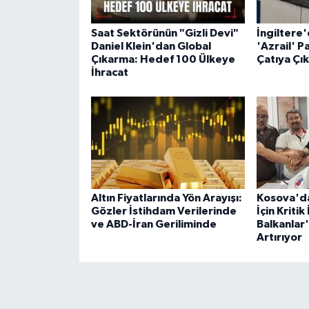
Saat Sektörünün "Gizli Devi"
İngiltere
Daniel Klein'dan Global
'Azrail' P
Çıkarma: Hedef 100 Ülkeye
Çatıya Çık
İhracat
Altın Fiyatlarında Yön Arayışı:
Kosova'da
Gözler İstihdam Verilerinde
İçin Kriti
ve ABD-İran Geriliminde
Balkanlar
Artırıyor