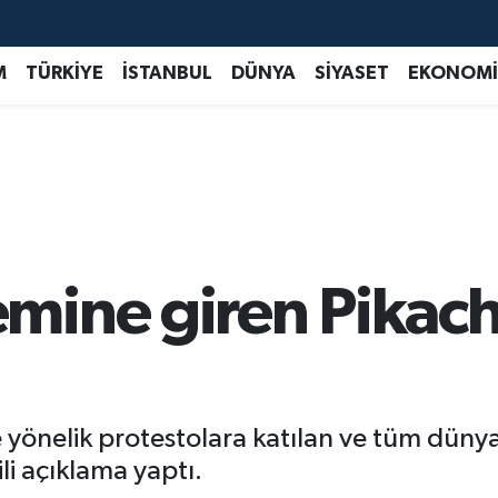
M
TÜRKİYE
İSTANBUL
DÜNYA
SİYASET
EKONOMİ
mine giren Pikac
önelik protestolara katılan ve tüm dünyad
li açıklama yaptı.