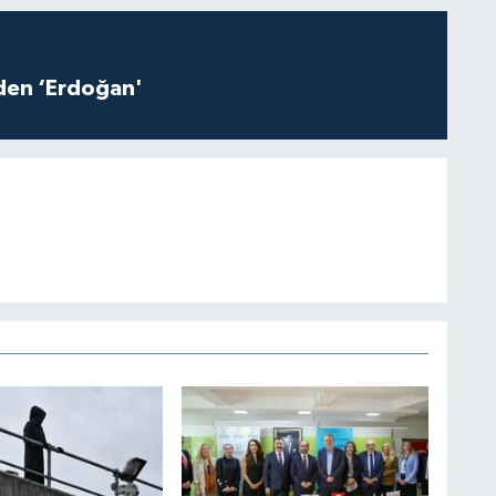
iden ‘Erdoğan'