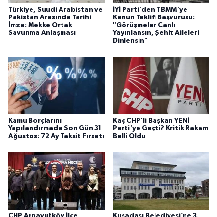
Türkiye, Suudi Arabistan ve
İYİ Parti'den TBMM'ye
Pakistan Arasında Tarihi
Kanun Teklifi Başvurusu:
İmza: Mekke Ortak
"Görüşmeler Canlı
Savunma Anlaşması
Yayınlansın, Şehit Aileleri
Dinlensin"
Kamu Borçlarını
Kaç CHP'li Başkan YENİ
Yapılandırmada Son Gün 31
Parti'ye Geçti? Kritik Rakam
Ağustos: 72 Ay Taksit Fırsatı
Belli Oldu
CHP Arnavutköy İlçe
Kuşadası Belediyesi’ne 3.