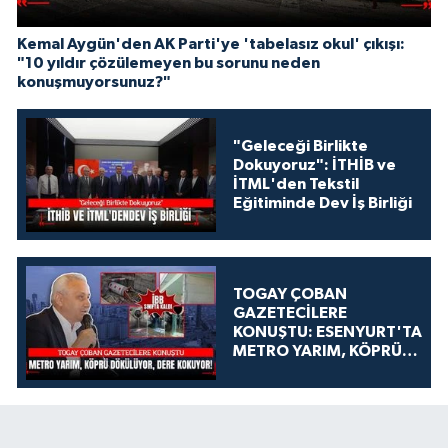
Kemal Aygün'den AK Parti'ye 'tabelasız okul' çıkışı:
"10 yıldır çözülemeyen bu sorunu neden
konuşmuyorsunuz?"
"Geleceği Birlikte
Dokuyoruz": İTHİB ve
İTML'den Tekstil
Eğitiminde Dev İş Birliği
TOGAY ÇOBAN
GAZETECİLERE
KONUŞTU: ESENYURT'TA
METRO YARIM, KÖPRÜ
DÖKÜLÜYOR, DERE
KOKUYOR!