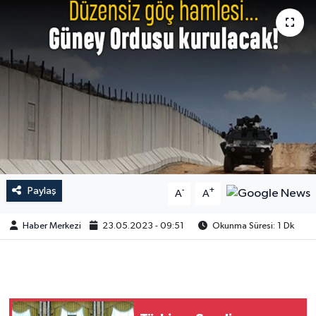
Paylaş
-
+
A
A
Haber Merkezi
23.05.2023 - 09:51
Okunma Süresi: 1 Dk