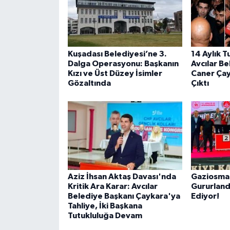
Kuşadası Belediyesi’ne 3.
14 Aylık T
Dalga Operasyonu: Başkanın
Avcılar B
Kızı ve Üst Düzey İsimler
Caner Ça
Gözaltında
Çıktı
Aziz İhsan Aktaş Davası'nda
Gaziosman
Kritik Ara Karar: Avcılar
Gururlan
Belediye Başkanı Çaykara'ya
Ediyor!
Tahliye, İki Başkana
Tutukluluğa Devam