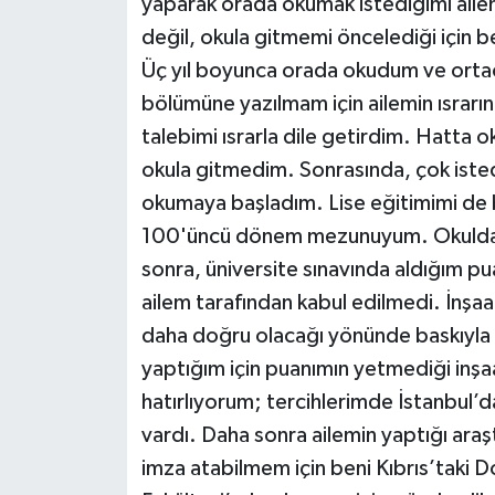
yaparak orada okumak istediğimi ai
değil, okula gitmemi öncelediği için 
Üç yıl boyunca orada okudum ve ortaok
bölümüne yazılmam için ailemin ısrarın
talebimi ısrarla dile getirdim. Hatta 
okula gitmedim. Sonrasında, çok iste
okumaya başladım. Lise eğitimimi de
100'üncü dönem mezunuyum. Okulda fu
sonra, üniversite sınavında aldığım p
ailem tarafından kabul edilmedi. İnşaa
daha doğru olacağı yönünde baskıyla k
yaptığım için puanımın yetmediği inşa
hatırlıyorum; tercihlerimde İstanbul’d
vardı. Daha sonra ailemin yaptığı ara
imza atabilmem için beni Kıbrıs’taki 