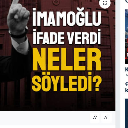
'
-
+
A
A