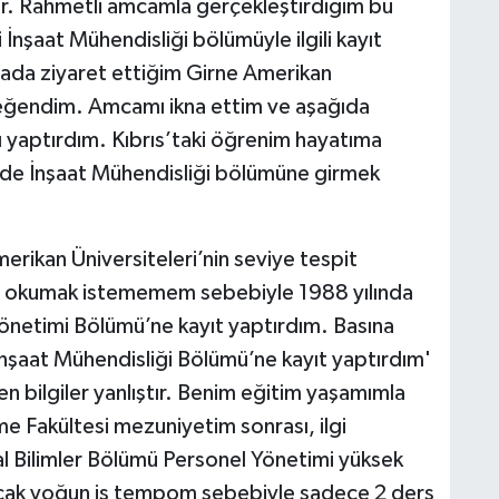
r. Rahmetli amcamla gerçekleştirdiğim bu
nşaat Mühendisliği bölümüyle ilgili kayıt
ada ziyaret ettiğim Girne Amerikan
beğendim. Amcamı ikna ettim ve aşağıda
 yaptırdım. Kıbrıs’taki öğrenim hayatıma
nde İnşaat Mühendisliği bölümüne girmek
ikan Üniversiteleri’nin seviye tespit
iği okumak istememem sebebiyle 1988 yılında
önetimi Bölümü’ne kayıt yaptırdım. Basına
nşaat Mühendisliği Bölümü’ne kayıt yaptırdım'
n bilgiler yanlıştır. Benim eğitim yaşamımla
etme Fakültesi mezuniyetim sonrası, ilgi
l Bilimler Bölümü Personel Yönetimi yüksek
ncak yoğun iş tempom sebebiyle sadece 2 ders