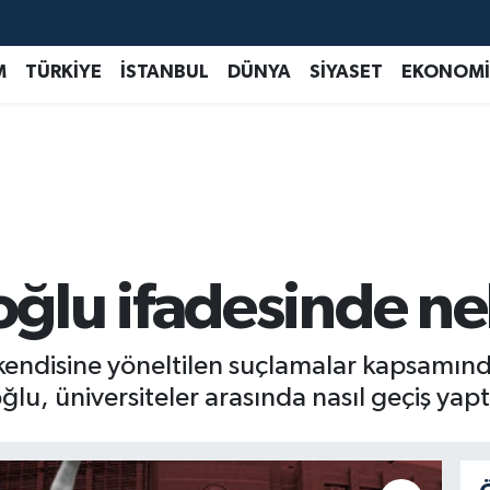
M
TÜRKİYE
İSTANBUL
DÜNYA
SİYASET
EKONOMİ
lu ifadesinde nel
kendisine yöneltilen suçlamalar kapsamı
lu, üniversiteler arasında nasıl geçiş yaptığ