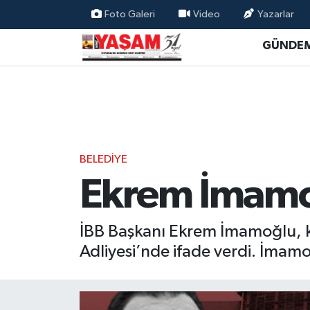
Foto Galeri
Video
Yazarlar
GÜNDE
BELEDİYE
Ekrem İmamoğ
İBB Başkanı Ekrem İmamoğlu, 
Adliyesi’nde ifade verdi. İmamoğ