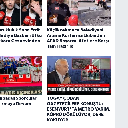
utukluluk Sona Erdi:
Küçükçekmece Belediyesi
elediye Başkanı Utku
Arama Kurtarma Ekibinden
ykara Cezaevinden
AFAD Başarısı: Afetlere Karşı
Tam Hazırlık
paşalı Sporcular
TOGAY ÇOBAN
dırmaya Devam
GAZETECİLERE KONUŞTU:
ESENYURT'TA METRO YARIM,
KÖPRÜ DÖKÜLÜYOR, DERE
KOKUYOR!