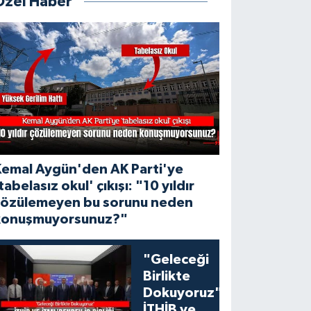
Özel Haber
Kemal Aygün'den AK Parti'ye
tabelasız okul' çıkışı: "10 yıldır
çözülemeyen bu sorunu neden
konuşmuyorsunuz?"
"Geleceği
Birlikte
Dokuyoruz":
İTHİB ve