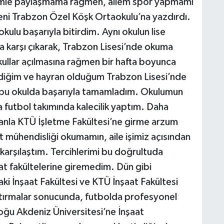
lemle paylaşmama rağmen, ailem spor yapmamı
beni Trabzon Özel Köşk Ortaokulu’na yazdırdı.
ulu başarıyla bitirdim. Aynı okulun lise
a karşı çıkarak, Trabzon Lisesi’nde okuma
okullar açılmasına rağmen bir hafta boyunca
diğim ve hayran olduğum Trabzon Lisesi’nde
 bu okulda başarıyla tamamladım. Okulumun
tbol takımında kalecilik yaptım. Daha
uanla KTÜ İşletme Fakültesi’ne girme arzum
t mühendisliği okumamın, aile işimiz açısından
arşılaştım. Tercihlerimi bu doğrultuda
at fakültelerine giremedim. Dün gibi
aki İnşaat Fakültesi ve KTÜ İnşaat Fakültesi
ştırmalar sonucunda, futbolda profesyonel
Doğu Akdeniz Üniversitesi’ne İnşaat