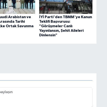
Suudi Arabistan ve
İYİ Parti'den TBMM'ye Kanun
rasında Tarihi
Teklifi Başvurusu:
kke Ortak Savunma
"Görüşmeler Canlı
Yayınlansın, Şehit Aileleri
Dinlensin"