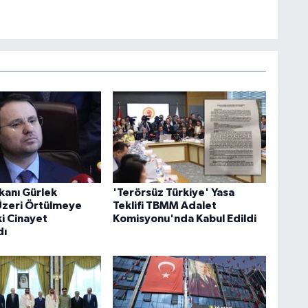
kanı Gürlek
'Terörsüz Türkiye' Yasa
 Üzeri Örtülmeye
Teklifi TBMM Adalet
ki Cinayet
Komisyonu'nda Kabul Edildi
dı