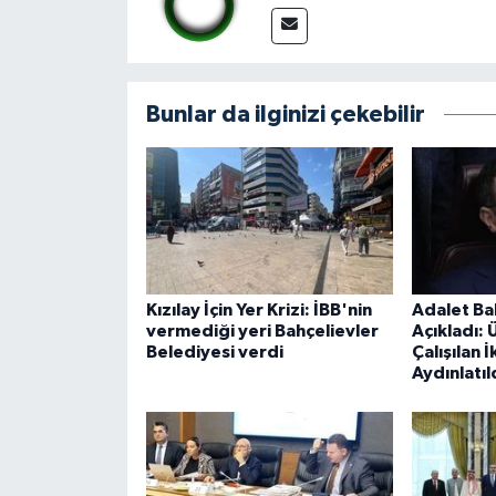
Bunlar da ilginizi çekebilir
Kızılay İçin Yer Krizi: İBB'nin
Adalet Ba
vermediği yeri Bahçelievler
Açıkladı:
Belediyesi verdi
Çalışılan İ
Aydınlatıl