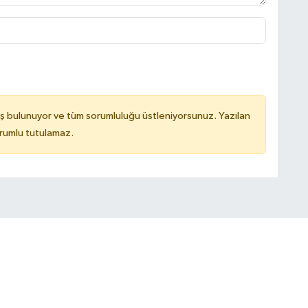
ş bulunuyor ve tüm sorumluluğu üstleniyorsunuz. Yazılan
rumlu tutulamaz.