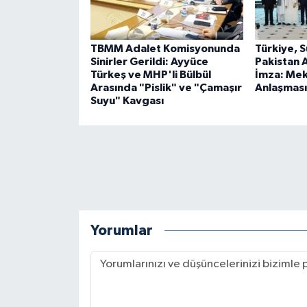
TBMM Adalet Komisyonunda
Türkiye, 
Sinirler Gerildi: Ayyüce
Pakistan A
Türkeş ve MHP'li Bülbül
İmza: Me
Arasında "Pislik" ve "Çamaşır
Anlaşması
Suyu" Kavgası
Yorumlar