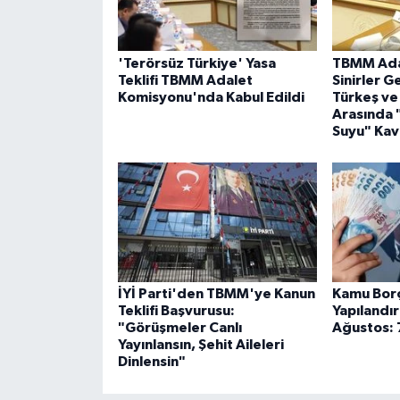
'Terörsüz Türkiye' Yasa
TBMM Ada
Teklifi TBMM Adalet
Sinirler G
Komisyonu'nda Kabul Edildi
Türkeş ve
Arasında 
Suyu" Kav
İYİ Parti'den TBMM'ye Kanun
Kamu Borç
Teklifi Başvurusu:
Yapılandı
"Görüşmeler Canlı
Ağustos: 7
Yayınlansın, Şehit Aileleri
Dinlensin"