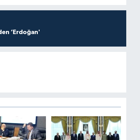
iden ‘Erdoğan'