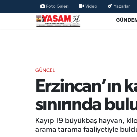
Foto Galeri
Video
Yazarlar
GÜNDE
GÜNCEL
Erzincan’ın 
sınırında bu
Kayıp 19 büyükbaş hayvan, kil
arama tarama faaliyetiyle buld