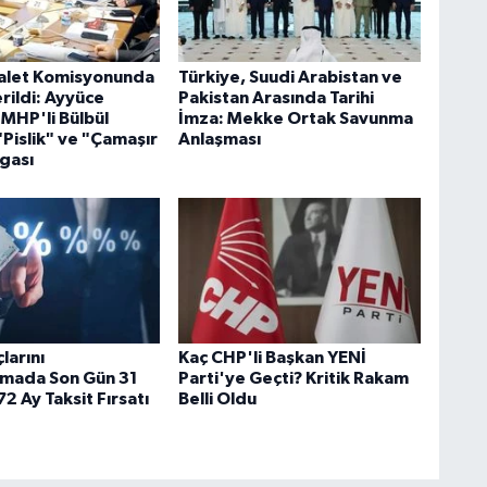
let Komisyonunda
Türkiye, Suudi Arabistan ve
erildi: Ayyüce
Pakistan Arasında Tarihi
 MHP'li Bülbül
İmza: Mekke Ortak Savunma
"Pislik" ve "Çamaşır
Anlaşması
gası
larını
Kaç CHP'li Başkan YENİ
rmada Son Gün 31
Parti'ye Geçti? Kritik Rakam
2 Ay Taksit Fırsatı
Belli Oldu