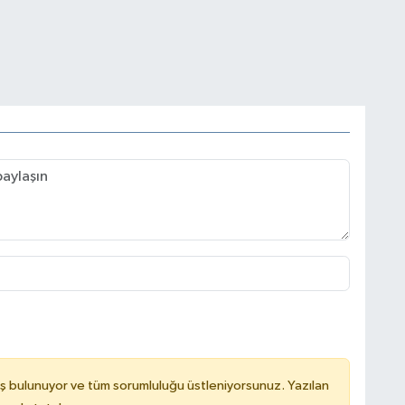
ş bulunuyor ve tüm sorumluluğu üstleniyorsunuz. Yazılan