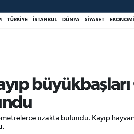
M
TÜRKİYE
İSTANBUL
DÜNYA
SİYASET
EKONOMİ
kayıp büyükbaşları
lundu
ometrelerce uzakta bulundu. Kayıp hayvan
u.