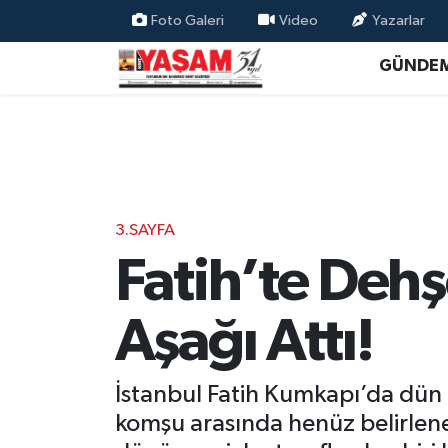
Foto Galeri
Video
Yazarlar
GÜNDE
3.SAYFA
Fatih’te Deh
Aşağı Attı!
İstanbul Fatih Kumkapı’da dün ak
komşu arasında henüz belirlene