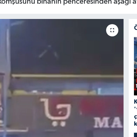
 komşusunu binanın penceresinden aşağı at
'