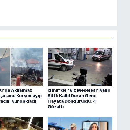
u'da Akılalmaz
İzmir'de 'Kız Meselesi' Kanlı
şusunu Kurşunlayıp
Bitti: Kalbi Duran Genç
racını Kundakladı
Hayata Döndürüldü, 4
Gözaltı