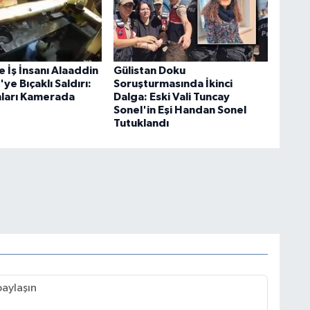
 İş İnsanı Alaaddin
Gülistan Doku
ye Bıçaklı Saldırı:
Soruşturmasında İkinci
ları Kamerada
Dalga: Eski Vali Tuncay
Sonel'in Eşi Handan Sonel
Tutuklandı