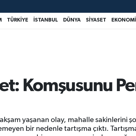
M
TÜRKİYE
İSTANBUL
DÜNYA
SİYASET
EKONOMİ
şet: Komşusunu P
şam yaşanan olay, mahalle sakinlerini şoke 
meyen bir nedenle tartışma çıktı. Tartışm