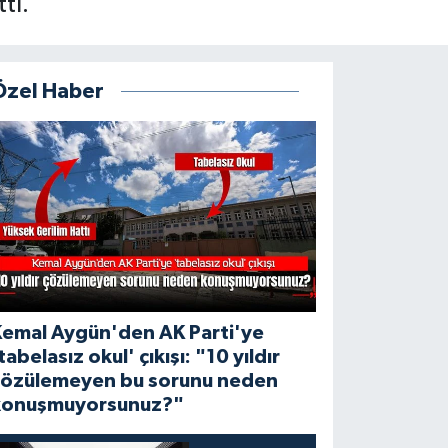
tı.
Özel Haber
Kemal Aygün'den AK Parti'ye
tabelasız okul' çıkışı: "10 yıldır
çözülemeyen bu sorunu neden
konuşmuyorsunuz?"