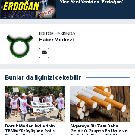
Yine Yeni Yeniden ‘Erdoğan'
EDITÖR HAKKINDA
Haber Merkezi
Bunlar da ilginizi çekebilir
Doruk Maden İşçilerinin
Sigaraya Bir Zam Daha
TBMM Yürüyüşüne Polis
Geldi: O Grupta En Ucuz ve