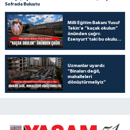
Sofrada Buluştu
Milli Eğitim Bakanı Yusuf
Tekin’e “kaçak okulun”
önünden çağrı:
Esenyurt’taki bu okulu
konuşalım!
Uzmanlar uyardı:
"Binaları değil,
mahalleleri
dönüştürmeliyiz"