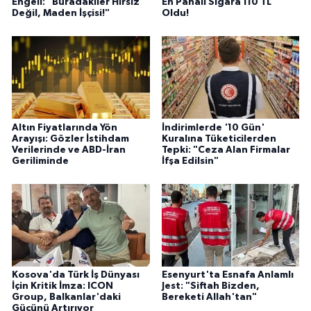
Engeli: "Buradakiler Hırsız
En Pahalı Sigara 110 TL
Değil, Maden İşçisi!"
Oldu!
Altın Fiyatlarında Yön
İndirimlerde '10 Gün'
Arayışı: Gözler İstihdam
Kuralına Tüketicilerden
Verilerinde ve ABD-İran
Tepki: "Ceza Alan Firmalar
Geriliminde
İfşa Edilsin"
Kosova'da Türk İş Dünyası
Esenyurt'ta Esnafa Anlamlı
İçin Kritik İmza: ICON
Jest: "Siftah Bizden,
Group, Balkanlar'daki
Bereketi Allah'tan"
Gücünü Artırıyor