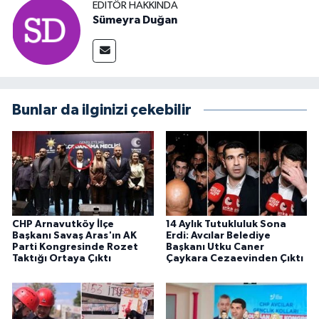
EDITÖR HAKKINDA
Sümeyra Duğan
Bunlar da ilginizi çekebilir
CHP Arnavutköy İlçe
14 Aylık Tutukluluk Sona
Başkanı Savaş Aras'ın AK
Erdi: Avcılar Belediye
Parti Kongresinde Rozet
Başkanı Utku Caner
Taktığı Ortaya Çıktı
Çaykara Cezaevinden Çıktı