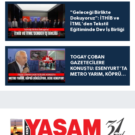
"Geleceği Birlikte
Dokuyoruz": İTHİB ve
İTML'den Tekstil
Eğitiminde Dev İş Birliği
TOGAY ÇOBAN
GAZETECİLERE
KONUŞTU: ESENYURT'TA
METRO YARIM, KÖPRÜ
DÖKÜLÜYOR, DERE
KOKUYOR!