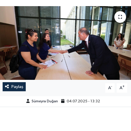
Paylaş
-
+
A
A
Sümeyra Duğan
04.07.2025 - 13:32