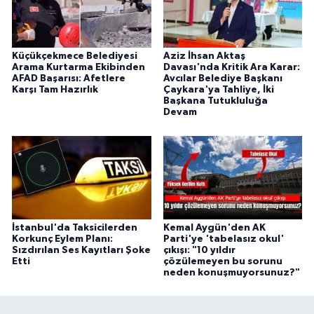
Küçükçekmece Belediyesi
Aziz İhsan Aktaş
Arama Kurtarma Ekibinden
Davası'nda Kritik Ara Karar:
AFAD Başarısı: Afetlere
Avcılar Belediye Başkanı
Karşı Tam Hazırlık
Çaykara'ya Tahliye, İki
Başkana Tutukluluğa
Devam
İstanbul'da Taksicilerden
Kemal Aygün'den AK
Korkunç Eylem Planı:
Parti'ye 'tabelasız okul'
Sızdırılan Ses Kayıtları Şoke
çıkışı: "10 yıldır
Etti
çözülemeyen bu sorunu
neden konuşmuyorsunuz?"