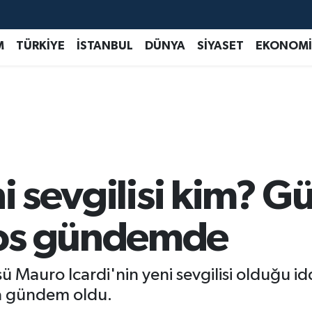
M
TÜRKİYE
İSTANBUL
DÜNYA
SİYASET
EKONOMİ
ni sevgilisi kim? G
os gündemde
ü Mauro Icardi'nin yeni sevgilisi olduğu idd
a gündem oldu.