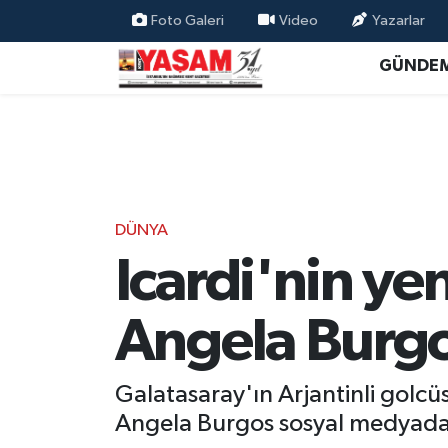
Foto Galeri
Video
Yazarlar
GÜNDE
DÜNYA
Icardi'nin ye
Angela Burg
Galatasaray'ın Arjantinli golcüs
Angela Burgos sosyal medyad