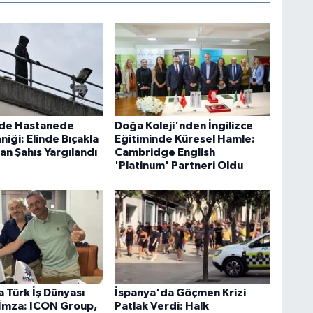
'de Hastanede
Doğa Koleji'nden İngilizce
aniği: Elinde Bıçakla
Eğitiminde Küresel Hamle:
an Şahıs Yargılandı
Cambridge English
'Platinum' Partneri Oldu
 Türk İş Dünyası
İspanya'da Göçmen Krizi
k İmza: ICON Group,
Patlak Verdi: Halk