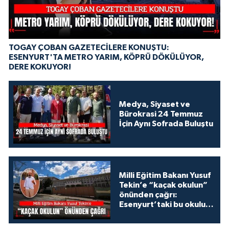
TOGAY ÇOBAN GAZETECİLERE KONUŞTU:
ESENYURT'TA METRO YARIM, KÖPRÜ DÖKÜLÜYOR,
DERE KOKUYOR!
Medya, Siyaset ve
Bürokrasi 24 Temmuz
İçin Aynı Sofrada Buluştu
Milli Eğitim Bakanı Yusuf
Tekin’e “kaçak okulun”
önünden çağrı:
Esenyurt’taki bu okulu
konuşalım!