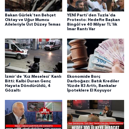
Bakan Gürlek'ten Behçet
YENİ Parti'den Tuzla'da
Oktay ve Uğur Mumcu
Protesto: Hedefte Başkan
Aileleriyle Üst Düzey Temas
Bingöl ve 40 Milyar TL'lik
İmar Rantı Var
İzmir'de 'Kız Meselesi' Kanlı
Ekonomide Borç
Bitti: Kalbi Duran Genç
Darboğazı: Batık Krediler
Hayata Döndürüldü, 4
Yüzde 83 Arttı, Bankalar
Gözaltı
İpoteklere El Koyuyor