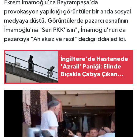
Ekrem İmamoğlu'na Bayrampaşa'da
provokasyon yapıldığı görüntüler bir anda sosyal
medyaya düştü. Görüntülerde pazarcı esnafının
İmamoğlu'na "Sen PKK'lısın", İmamoğlu'nun da
pazarcıya "Ahlaksız ve rezil" dediği iddia edildi.
İngiltere'de Hastanede
'Azrail' Paniği: Elinde
Bıçakla Çatıya Çıkan
Şahıs Yargılandı