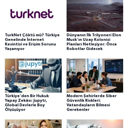
TurkNet Çöktü mü? Türkiye
Dünyanın İlk Trilyoneri Elon
Genelinde İnternet
Musk'ın Uzay Kolonisi
Kesintisi ve Erişim Sorunu
Planları Netleşiyor: Önce
Yaşanıyor
Robotlar Gidecek
Türkiye'den Bir Hukuk
Modern Şehirlerde Siber
Yapay Zekâsı: Jupytr,
Güvenlik Riskleri:
Global Devlerle Boy
Vatandaşların Bilmesi
Ölçüşüyor
Gerekenler