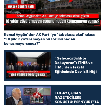
Kemal Aygün'den AK Parti'ye 'tabelasız okul' çıkışı:
"10 yıldır çözülemeyen bu sorunu neden
konuşmuyorsunuz?"
"Geleceği Birlikte
Dokuyoruz": İTHİB ve
İTML'den Tekstil
Eğitiminde Dev İş Birliği
TOGAY ÇOBAN
GAZETECİLERE
KONUŞTU: ESENYURT'TA