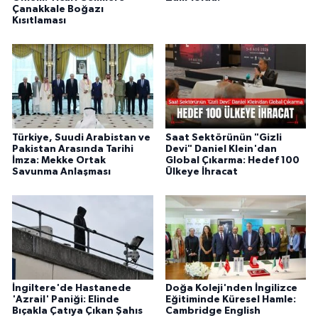
Çanakkale Boğazı
Kısıtlaması
Türkiye, Suudi Arabistan ve
Saat Sektörünün "Gizli
Pakistan Arasında Tarihi
Devi" Daniel Klein'dan
İmza: Mekke Ortak
Global Çıkarma: Hedef 100
Savunma Anlaşması
Ülkeye İhracat
İngiltere'de Hastanede
Doğa Koleji'nden İngilizce
'Azrail' Paniği: Elinde
Eğitiminde Küresel Hamle:
Bıçakla Çatıya Çıkan Şahıs
Cambridge English