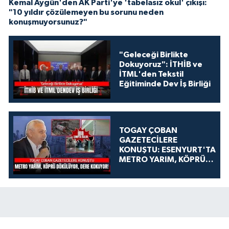
Kemal Aygün'den AK Parti'ye 'tabelasız okul' çıkışı:
"10 yıldır çözülemeyen bu sorunu neden
konuşmuyorsunuz?"
"Geleceği Birlikte
Dokuyoruz": İTHİB ve
İTML'den Tekstil
Eğitiminde Dev İş Birliği
TOGAY ÇOBAN
GAZETECİLERE
KONUŞTU: ESENYURT'TA
METRO YARIM, KÖPRÜ
DÖKÜLÜYOR, DERE
KOKUYOR!