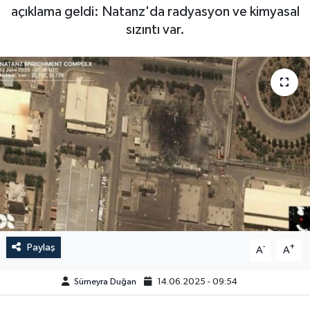
açıklama geldi: Natanz'da radyasyon ve kimyasal
sızıntı var.
Paylaş
-
+
A
A
Sümeyra Duğan
14.06.2025 - 09:54