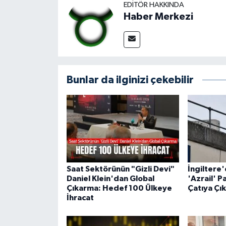
EDITÖR HAKKINDA
Haber Merkezi
Bunlar da ilginizi çekebilir
Saat Sektörünün "Gizli Devi"
İngiltere
Daniel Klein'dan Global
'Azrail' P
Çıkarma: Hedef 100 Ülkeye
Çatıya Çık
İhracat