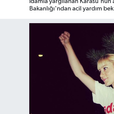
idamla yargılanan Karasu'nun ail
Bakanlığı'ndan acil yardım bekl