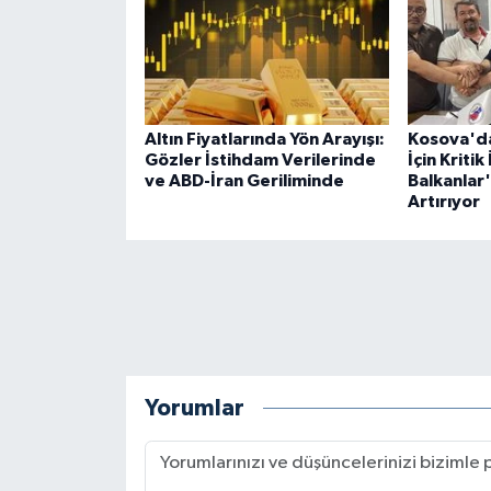
Altın Fiyatlarında Yön Arayışı:
Kosova'da
Gözler İstihdam Verilerinde
İçin Kriti
ve ABD-İran Geriliminde
Balkanlar
Artırıyor
Yorumlar