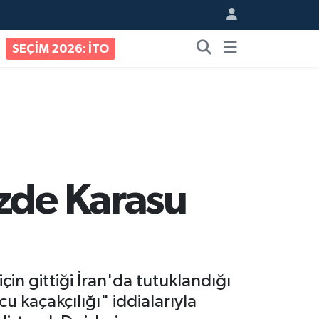
SEÇİM 2026: İTO
özde Karasu
çin gittiği İran'da tutuklandığı
u kaçakçılığı" iddialarıyla