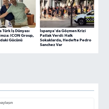
 Türk İş Dünyası
İspanya'da Göçmen Krizi
k İmza: ICON Group,
Patlak Verdi: Halk
'daki Gücünü
Sokaklarda, Hedefte Pedro
Sanchez Var