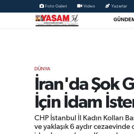
Foto Galeri
Video
Yazarlar
GÜNDE
DÜNYA
İran'da Şok 
İçin İdam İste
CHP İstanbul İl Kadın Kolları B
ve yaklaşık 6 aydır cezaevinde 