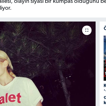
esi, olayın siyasi bir kumpas olduğunu beli
iyor.
'