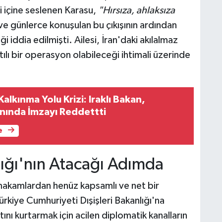
ti içine seslenen Karasu,
"Hırsıza, ahlaksıza
e günlerce konuşulan bu çıkışının ardından
i iddia edilmişti. Ailesi, İran'daki akılalmaz
tılı bir operasyon olabileceği ihtimali üzerinde
Kalkınma Yolu Krizi: Iraklı Bakan,
nında İmzayı Reddettti
e
lığı'nın Atacağı Adımda
 makamlardan henüz kapsamlı ve net bir
ürkiye Cumhuriyeti Dışişleri Bakanlığı'na
ını kurtarmak için acilen diplomatik kanalların