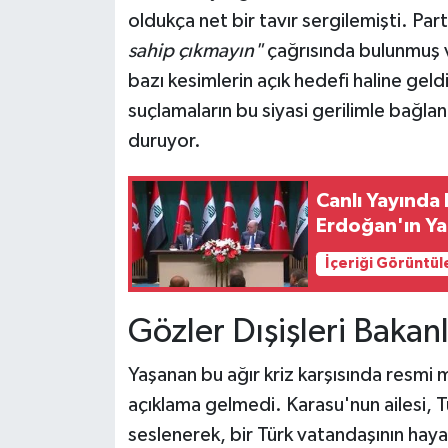
oldukça net bir tavır sergilemişti. Par
sahip çıkmayın"
çağrısında bulunmuş v
bazı kesimlerin açık hedefi haline geldiğ
suçlamaların bu siyasi gerilimle bağlan
duruyor.
Canlı Yayında 
Erdoğan'ın Ya
İçeriği Görüntül
Gözler Dışişleri Bakan
Yaşanan bu ağır kriz karşısında resmi
açıklama gelmedi. Karasu'nun ailesi, T
seslenerek, bir Türk vatandaşının hayat