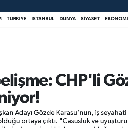
M
TÜRKİYE
İSTANBUL
DÜNYA
SİYASET
EKONOMİ
Gelişme: CHP'li G
niyor!
aşkan Adayı Gözde Karasu'nun, iş seyahati i
olduğu ortaya çıktı. "Casusluk ve uyuşturuc