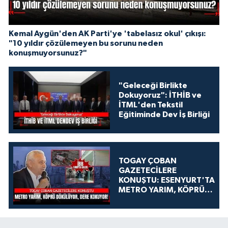
Kemal Aygün'den AK Parti'ye 'tabelasız okul' çıkışı:
"10 yıldır çözülemeyen bu sorunu neden
konuşmuyorsunuz?"
"Geleceği Birlikte
Dokuyoruz": İTHİB ve
İTML'den Tekstil
Eğitiminde Dev İş Birliği
TOGAY ÇOBAN
GAZETECİLERE
KONUŞTU: ESENYURT'TA
METRO YARIM, KÖPRÜ
DÖKÜLÜYOR, DERE
KOKUYOR!