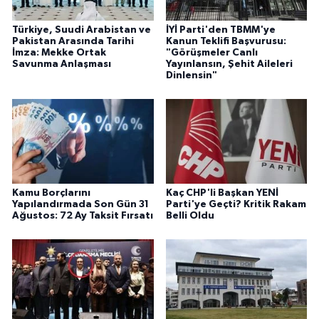
Türkiye, Suudi Arabistan ve
İYİ Parti'den TBMM'ye
Pakistan Arasında Tarihi
Kanun Teklifi Başvurusu:
İmza: Mekke Ortak
"Görüşmeler Canlı
Savunma Anlaşması
Yayınlansın, Şehit Aileleri
Dinlensin"
Kamu Borçlarını
Kaç CHP'li Başkan YENİ
Yapılandırmada Son Gün 31
Parti'ye Geçti? Kritik Rakam
Ağustos: 72 Ay Taksit Fırsatı
Belli Oldu