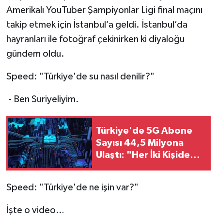
Amerikalı YouTuber Şampiyonlar Ligi final maçını
takip etmek için İstanbul’a geldi. İstanbul’da
hayranları ile fotoğraf çekinirken ki diyaloğu
gündem oldu.
Speed: "Türkiye'de su nasıl denilir?"
- Ben Suriyeliyim.
Türkiye'de 5G Abone
Sayısı 44,5 Milyona
Ulaştı: "Her İki Kişiden
Biri 5G Kullanıyor"
Speed: "Türkiye'de ne işin var?"
İşte o video…