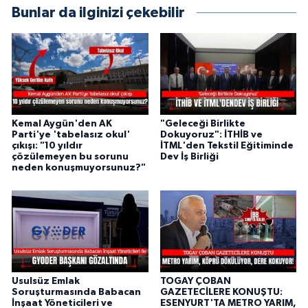
Bunlar da ilginizi çekebilir
Kemal Aygün'den AK
"Geleceği Birlikte
Parti'ye 'tabelasız okul'
Dokuyoruz": İTHİB ve
çıkışı: "10 yıldır
İTML'den Tekstil Eğitiminde
çözülemeyen bu sorunu
Dev İş Birliği
neden konuşmuyorsunuz?"
Usulsüz Emlak
TOGAY ÇOBAN
Soruşturmasında Babacan
GAZETECİLERE KONUŞTU:
İnşaat Yöneticileri ve
ESENYURT'TA METRO YARIM,