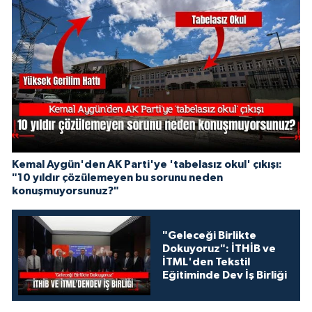
Kemal Aygün'den AK Parti'ye 'tabelasız okul' çıkışı:
"10 yıldır çözülemeyen bu sorunu neden
konuşmuyorsunuz?"
"Geleceği Birlikte
Dokuyoruz": İTHİB ve
İTML'den Tekstil
Eğitiminde Dev İş Birliği