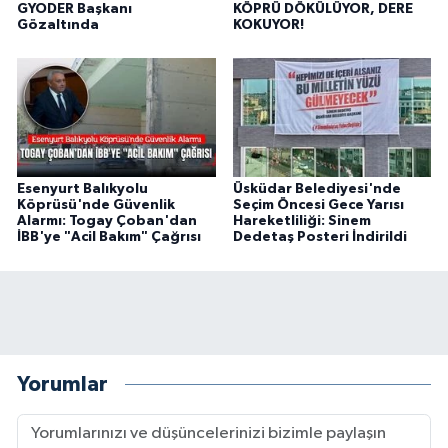
GYODER Başkanı
KÖPRÜ DÖKÜLÜYOR, DERE
Gözaltında
KOKUYOR!
Esenyurt Balıkyolu
Üsküdar Belediyesi'nde
Köprüsü'nde Güvenlik
Seçim Öncesi Gece Yarısı
Alarmı: Togay Çoban'dan
Hareketliliği: Sinem
İBB'ye "Acil Bakım" Çağrısı
Dedetaş Posteri İndirildi
Yorumlar