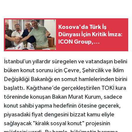
Kosova'da Türk İş
Dünyası İçin Kritik İmza:
ICON Group,
Balkanlar'daki Gücünü
Artırıyor
İstanbul’un yıllardır süregelen ve vatandaşın belini
büken konut sorunu için Çevre, Şehircilik ve İklim
Değişikliği Bakanlığı en somut hamlelerinden birini
başlattı. Kağıthane’de gerçekleştirilen TOKİ kura
töreninde konuşan Bakan Murat Kurum, sadece
konut sahibi yapma hedefinin ötesine geçerek,
piyasadaki fiyat dengesini bizzat kamu eliyle
sağlayacak "kiralık sosyal konut" projesinin