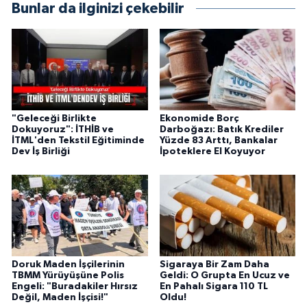
Bunlar da ilginizi çekebilir
"Geleceği Birlikte
Ekonomide Borç
Dokuyoruz": İTHİB ve
Darboğazı: Batık Krediler
İTML'den Tekstil Eğitiminde
Yüzde 83 Arttı, Bankalar
Dev İş Birliği
İpoteklere El Koyuyor
Doruk Maden İşçilerinin
Sigaraya Bir Zam Daha
TBMM Yürüyüşüne Polis
Geldi: O Grupta En Ucuz ve
Engeli: "Buradakiler Hırsız
En Pahalı Sigara 110 TL
Değil, Maden İşçisi!"
Oldu!