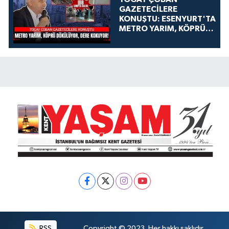
GAZETECİLERE
KONUŞTU: ESENYURT'TA
METRO YARIM, KÖPRÜ
DÖKÜLÜYOR, DERE
KOKUYOR!
RSS
Copyright © 2023. Her hakkı saklıdır.