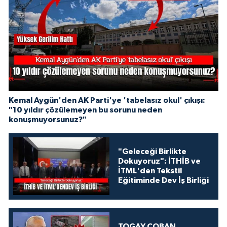
Kemal Aygün'den AK Parti'ye 'tabelasız okul' çıkışı:
"10 yıldır çözülemeyen bu sorunu neden
konuşmuyorsunuz?"
"Geleceği Birlikte
Dokuyoruz": İTHİB ve
İTML'den Tekstil
Eğitiminde Dev İş Birliği
TOGAY ÇOBAN