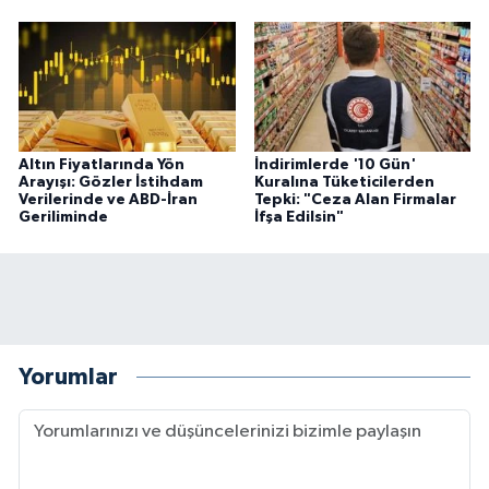
Altın Fiyatlarında Yön
İndirimlerde '10 Gün'
Arayışı: Gözler İstihdam
Kuralına Tüketicilerden
Verilerinde ve ABD-İran
Tepki: "Ceza Alan Firmalar
Geriliminde
İfşa Edilsin"
Yorumlar