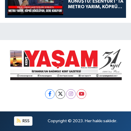
KONUŞTU: ESENYURT'TA
METRO YARIM, KÖPRÜ
DÖKÜLÜYOR, DERE
KOKUYOR!
RSS
Copyright © 2023. Her hakkı saklıdır.