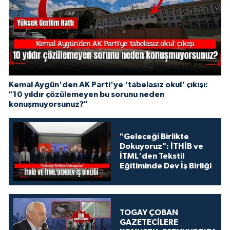
Kemal Aygün'den AK Parti'ye 'tabelasız okul' çıkışı:
"10 yıldır çözülemeyen bu sorunu neden
konuşmuyorsunuz?"
"Geleceği Birlikte
Dokuyoruz": İTHİB ve
İTML'den Tekstil
Eğitiminde Dev İş Birliği
TOGAY ÇOBAN
GAZETECİLERE