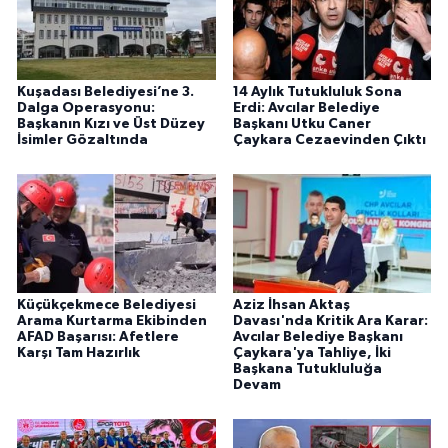
Kuşadası Belediyesi’ne 3.
14 Aylık Tutukluluk Sona
Dalga Operasyonu:
Erdi: Avcılar Belediye
Başkanın Kızı ve Üst Düzey
Başkanı Utku Caner
İsimler Gözaltında
Çaykara Cezaevinden Çıktı
Küçükçekmece Belediyesi
Aziz İhsan Aktaş
Arama Kurtarma Ekibinden
Davası'nda Kritik Ara Karar:
AFAD Başarısı: Afetlere
Avcılar Belediye Başkanı
Karşı Tam Hazırlık
Çaykara'ya Tahliye, İki
Başkana Tutukluluğa
Devam