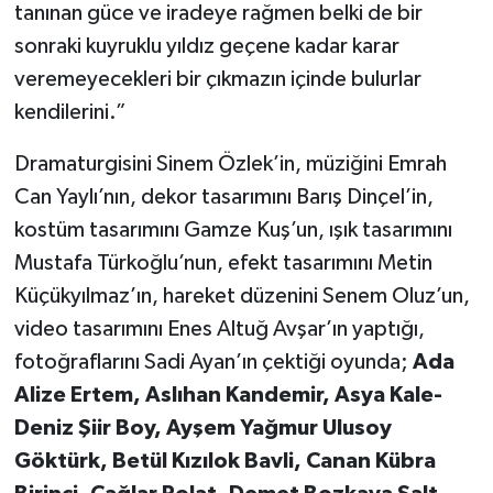
tanınan güce ve iradeye rağmen belki de bir
sonraki kuyruklu yıldız geçene kadar karar
veremeyecekleri bir çıkmazın içinde bulurlar
kendilerini.”
Dramaturgisini Sinem Özlek’in, müziğini Emrah
Can Yaylı’nın, dekor tasarımını Barış Dinçel’in,
kostüm tasarımını Gamze Kuş’un, ışık tasarımını
Mustafa Türkoğlu’nun, efekt tasarımını Metin
Küçükyılmaz’ın, hareket düzenini Senem Oluz’un,
video tasarımını Enes Altuğ Avşar’ın yaptığı,
fotoğraflarını Sadi Ayan’ın çektiği oyunda;
Ada
Alize Ertem, Aslıhan Kandemir, Asya Kale-
Deniz Şiir Boy, Ayşem Yağmur Ulusoy
Göktürk, Betül Kızılok Bavli, Canan Kübra