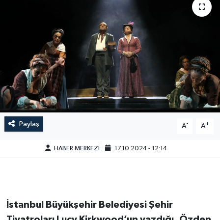
Paylaş
-
+
A
A
HABER MERKEZİ
17.10.2024 - 12:14
İstanbul Büyükşehir Belediyesi Şehir
Tiyatroları Lucy Kirkwood’un yazdığı, Özden