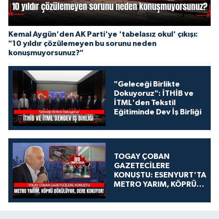
Kemal Aygün'den AK Parti'ye 'tabelasız okul' çıkışı:
"10 yıldır çözülemeyen bu sorunu neden
konuşmuyorsunuz?"
"Geleceği Birlikte
Dokuyoruz": İTHİB ve
İTML'den Tekstil
Eğitiminde Dev İş Birliği
TOGAY ÇOBAN
GAZETECİLERE
KONUŞTU: ESENYURT'TA
METRO YARIM, KÖPRÜ
DÖKÜLÜYOR, DERE
KOKUYOR!