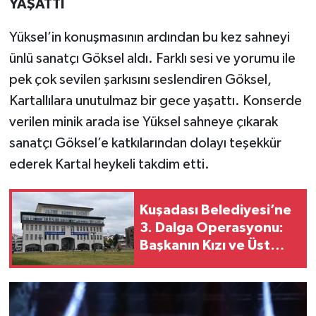
YAŞATTI
Yüksel’in konuşmasının ardından bu kez sahneyi
ünlü sanatçı Göksel aldı. Farklı sesi ve yorumu ile
pek çok sevilen şarkısını seslendiren Göksel,
Kartallılara unutulmaz bir gece yaşattı. Konserde
verilen minik arada ise Yüksel sahneye çıkarak
sanatçı Göksel’e katkılarından dolayı teşekkür
ederek Kartal heykeli takdim etti.
Kuşadası Belediyesi’ne
3. Dalga Operasyonu:
Başkanın Kızı ve Üst
Düzey İsimler
Gözaltında