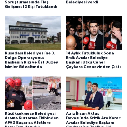
Soruşturmasında Flaş
Belediyesi verdi
Gelişme: 12 Kişi Tutuklandı
Kuşadası Belediyesi’ne 3.
14 Aylık Tutukluluk Sona
Dalga Operasyonu:
Erdi: Avcılar Belediye
Başkanın Kızı ve Üst Düzey
Başkanı Utku Caner
İsimler Gözaltında
Çaykara Cezaevinden Çıktı
Küçükçekmece Belediyesi
Aziz İhsan Aktaş
Arama Kurtarma Ekibinden
Davası'nda Kritik Ara Karar:
AFAD Başarısı: Afetlere
Avcılar Belediye Başkanı