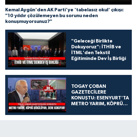
Kemal Aygün'den AK Parti'ye 'tabelasız okul' çıkışı:
"10 yıldır çözülemeyen bu sorunu neden
konuşmuyorsunuz?"
"Geleceği Birlikte
Dokuyoruz": İTHİB ve
İTML'den Tekstil
Eğitiminde Dev İş Birliği
TOGAY ÇOBAN
GAZETECİLERE
KONUŞTU: ESENYURT'TA
METRO YARIM, KÖPRÜ
DÖKÜLÜYOR, DERE
KOKUYOR!