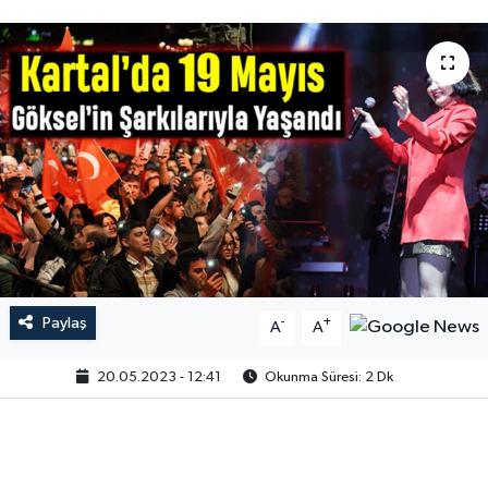
Paylaş
-
+
A
A
20.05.2023 - 12:41
Okunma Süresi: 2 Dk