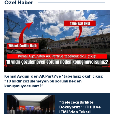
Özel Haber
Kemal Aygün'den AK Parti'ye 'tabelasız okul' çıkışı:
"10 yıldır çözülemeyen bu sorunu neden
konuşmuyorsunuz?"
"Geleceği Birlikte
Dokuyoruz": İTHİB ve
İTML'den Tekstil