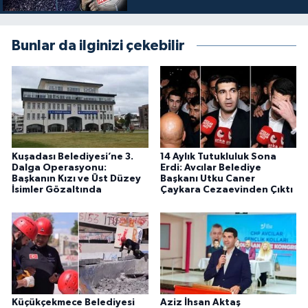
Bunlar da ilginizi çekebilir
Kuşadası Belediyesi’ne 3.
14 Aylık Tutukluluk Sona
Dalga Operasyonu:
Erdi: Avcılar Belediye
Başkanın Kızı ve Üst Düzey
Başkanı Utku Caner
İsimler Gözaltında
Çaykara Cezaevinden Çıktı
Küçükçekmece Belediyesi
Aziz İhsan Aktaş