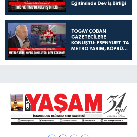
Eğitiminde Dev İş Birliği
TOGAY ÇOBAN
GAZETECİLERE
KONUŞTU: ESENYURT'TA
METRO YARIM, KÖPRÜ
DÖKÜLÜYOR, DERE
KOKUYOR!