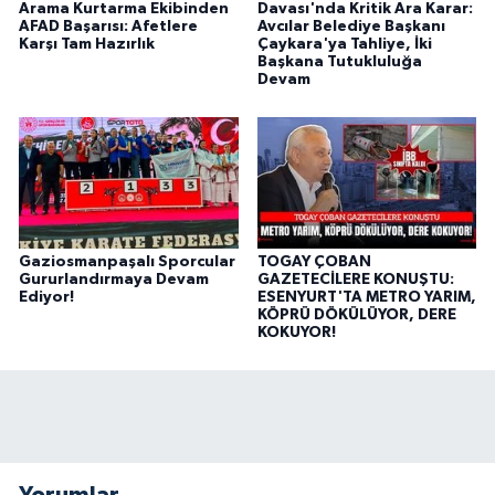
Arama Kurtarma Ekibinden
Davası'nda Kritik Ara Karar:
AFAD Başarısı: Afetlere
Avcılar Belediye Başkanı
Karşı Tam Hazırlık
Çaykara'ya Tahliye, İki
Başkana Tutukluluğa
Devam
Gaziosmanpaşalı Sporcular
TOGAY ÇOBAN
Gururlandırmaya Devam
GAZETECİLERE KONUŞTU:
Ediyor!
ESENYURT'TA METRO YARIM,
KÖPRÜ DÖKÜLÜYOR, DERE
KOKUYOR!