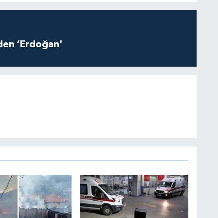
iden ‘Erdoğan'