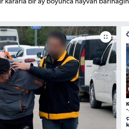
ir kararla bir ay boyunca hayvan barınağın
'