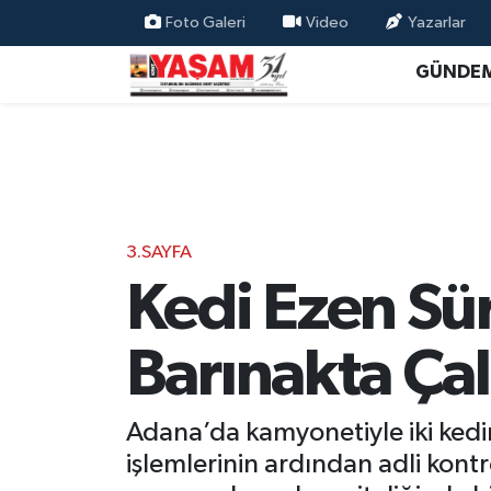
Foto Galeri
Video
Yazarlar
GÜNDE
3.SAYFA
Kedi Ezen Sür
Barınakta Çal
Adana’da kamyonetiyle iki kedi
işlemlerinin ardından adli kon