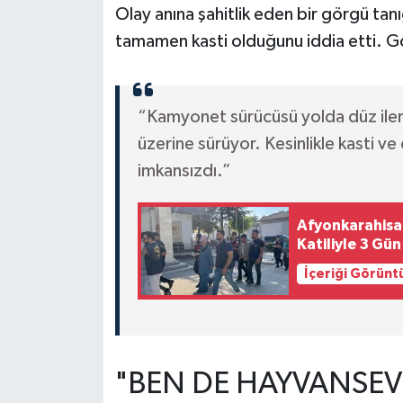
Olay anına şahitlik eden bir görgü tan
tamamen kasti olduğunu iddia etti. Gör
“Kamyonet sürücüsü yolda düz iler
üzerine sürüyor. Kesinlikle kasti v
imkansızdı.”
Afyonkarahisa
Katiliyle 3 Gü
İçeriği Görünt
"BEN DE HAYVANSEV