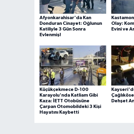
Afyonkarahisar'da Kan
Kastamon
Donduran Cinayet: Oğlunun
Olay: Kom
Katiliyle 3 Gün Sonra
Evini ve A
Evlenmiş!
Küçükçekmece D-100
Kayseri'de
Karayolu'nda Katliam Gibi
Çağlıköse'
Kaza: İETT Otobüsüne
Dehşet An
Çarpan Otomobildeki 3 Kişi
Hayatını Kaybetti