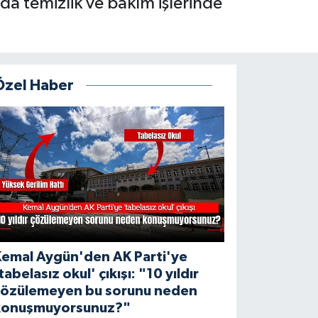
da temizlik ve bakım işlerinde
Özel Haber
Kemal Aygün'den AK Parti'ye
tabelasız okul' çıkışı: "10 yıldır
çözülemeyen bu sorunu neden
konuşmuyorsunuz?"