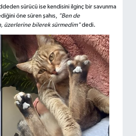
ddeden sürücü ise kendisini ilginç bir savunma
ediğini öne süren şahıs,
"Ben de
, üzerlerine bilerek sürmedim"
dedi.