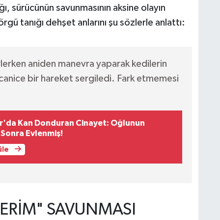
ığı, sürücünün savunmasının aksine olayın
gü tanığı dehşet anlarını şu sözlerle anlattı:
lerken aniden manevra yaparak kedilerin
e canice bir hareket sergiledi. Fark etmemesi
r'da Kan Donduran Cinayet: Oğlunun
n Sonra Evlenmiş!
üle
ERİM" SAVUNMASI