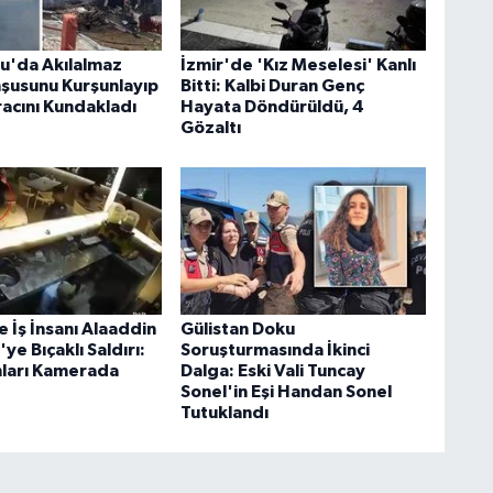
u'da Akılalmaz
İzmir'de 'Kız Meselesi' Kanlı
şusunu Kurşunlayıp
Bitti: Kalbi Duran Genç
racını Kundakladı
Hayata Döndürüldü, 4
Gözaltı
 İş İnsanı Alaaddin
Gülistan Doku
ye Bıçaklı Saldırı:
Soruşturmasında İkinci
ları Kamerada
Dalga: Eski Vali Tuncay
Sonel'in Eşi Handan Sonel
Tutuklandı