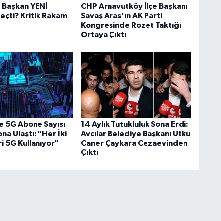
i Başkan YENİ
CHP Arnavutköy İlçe Başkanı
eçti? Kritik Rakam
Savaş Aras'ın AK Parti
Kongresinde Rozet Taktığı
Ortaya Çıktı
e 5G Abone Sayısı
14 Aylık Tutukluluk Sona Erdi:
na Ulaştı: "Her İki
Avcılar Belediye Başkanı Utku
ri 5G Kullanıyor"
Caner Çaykara Cezaevinden
Çıktı