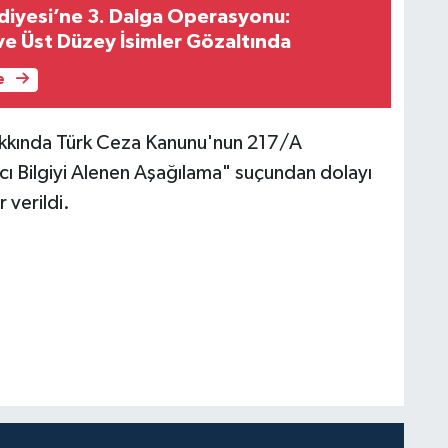
diyesi’ne 3. Dalga Operasyonu:
ve Üst Düzey İsimler Gözaltında
e
kkında Türk Ceza Kanunu'nun 217/A
ı Bilgiyi Alenen Aşağılama" suçundan dolayı
 verildi.