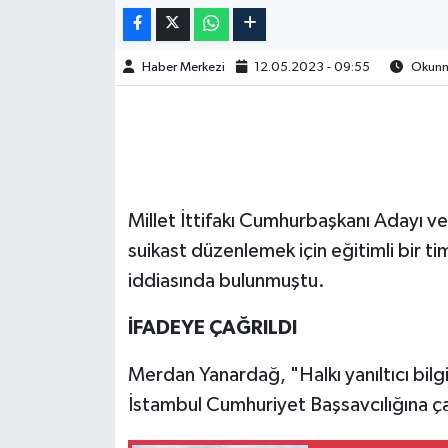
Haber Merkezi
12.05.2023 - 09:55
Okunma
Millet İttifakı Cumhurbaşkanı Adayı v
suikast düzenlemek için eğitimli bir t
iddiasında bulunmuştu.
İFADEYE ÇAĞRILDI
Merdan Yanardağ, "Halkı yanıltıcı bil
İstambul Cumhuriyet Başsavcılığına çağ