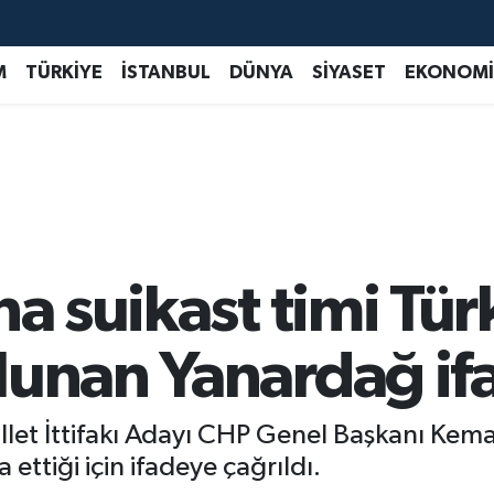
M
TÜRKİYE
İSTANBUL
DÜNYA
SİYASET
EKONOMİ
na suikast timi Tü
lunan Yanardağ ifa
et İttifakı Adayı CHP Genel Başkanı Kemal
 ettiği için ifadeye çağrıldı.