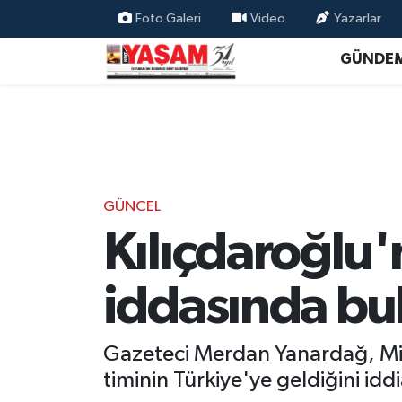
Foto Galeri
Video
Yazarlar
GÜNDE
GÜNCEL
Kılıçdaroğlu'
iddasında bu
Gazeteci Merdan Yanardağ, Mill
timinin Türkiye'ye geldiğini iddia