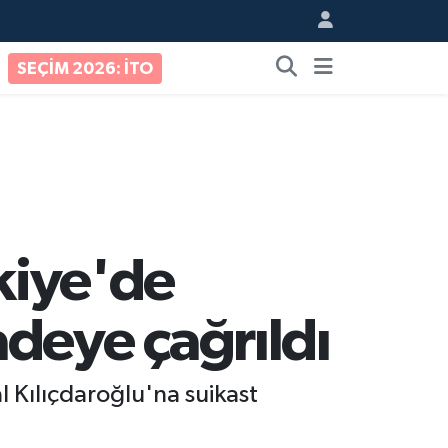
SEÇİM 2026: İTO
rkiye'de
deye çağrıldı
 Kılıçdaroğlu'na suikast