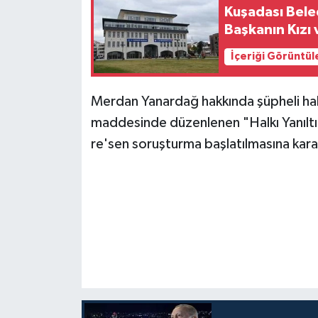
Kuşadası Bele
Başkanın Kızı 
İçeriği Görüntül
Merdan Yanardağ hakkında şüpheli ha
maddesinde düzenlenen "Halkı Yanıltıc
re'sen soruşturma başlatılmasına karar