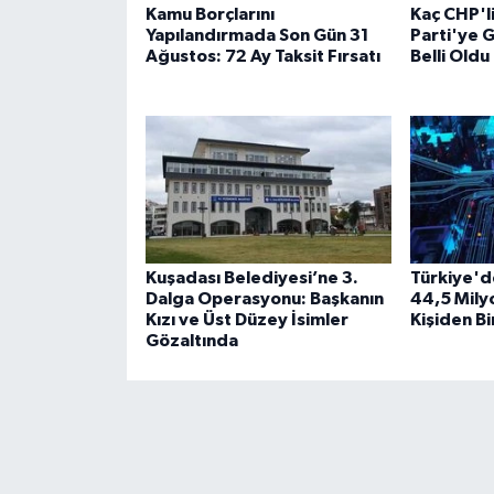
Kamu Borçlarını
Kaç CHP'l
Yapılandırmada Son Gün 31
Parti'ye G
Ağustos: 72 Ay Taksit Fırsatı
Belli Oldu
Kuşadası Belediyesi’ne 3.
Türkiye'd
Dalga Operasyonu: Başkanın
44,5 Milyo
Kızı ve Üst Düzey İsimler
Kişiden Bi
Gözaltında