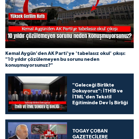
Kemal Aygün'den AK Parti'ye 'tabelasız okul' çıkışı:
"10 yıldır çözülemeyen bu sorunu neden
konuşmuyorsunuz?"
"Geleceği Birlikte
Dokuyoruz": İTHİB ve
İTML'den Tekstil
Eğitiminde Dev İş Birliği
TOGAY ÇOBAN
GAZETECİLERE