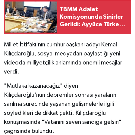
TBMM Adalet
Komisyonunda Sinirler
Gerildi: Ayyüce Türkeş
ve MHP'li Bülbül
Arasında "Pislik" ve
Millet İttifakı'nın cumhurbaşkanı adayı Kemal
"Çamaşır Suyu" Kavgası
Kılıçdaroğlu, sosyal medyadan paylaştığı yeni
videoda milliyetçilik anlamında önemli mesajlar
verdi.
"Mutlaka kazanacağız" diyen
Kılıçdaroğlu'nun depremler sonrası yaraların
sarılma sürecinde yaşanan gelişmelerle ilgili
söyledikleri de dikkat çekti. Kılıçdaroğlu
konuşmasında "Vatanını seven sandığa gelsin"
çağrısında bulundu.