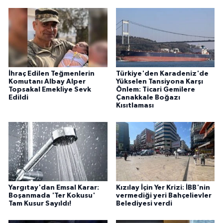
İhraç Edilen Teğmenlerin
Türkiye'den Karadeniz'de
Komutanı Albay Alper
Yükselen Tansiyona Karşı
Topsakal Emekliye Sevk
Önlem: Ticari Gemilere
Edildi
Çanakkale Boğazı
Kısıtlaması
Yargıtay'dan Emsal Karar:
Kızılay İçin Yer Krizi: İBB'nin
Boşanmada 'Ter Kokusu'
vermediği yeri Bahçelievler
Tam Kusur Sayıldı!
Belediyesi verdi