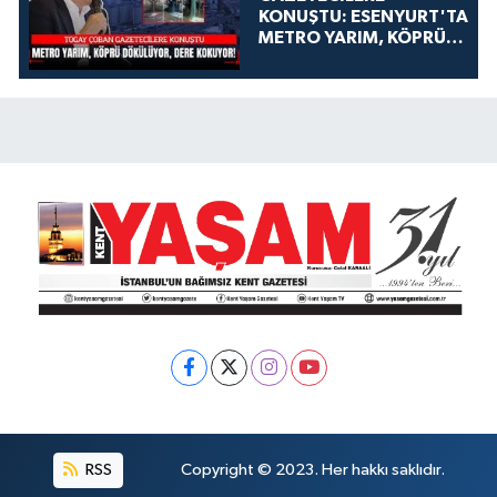
KONUŞTU: ESENYURT'TA
METRO YARIM, KÖPRÜ
DÖKÜLÜYOR, DERE
KOKUYOR!
RSS
Copyright © 2023. Her hakkı saklıdır.