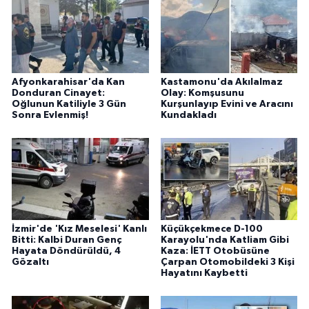
Afyonkarahisar'da Kan
Kastamonu'da Akılalmaz
Donduran Cinayet:
Olay: Komşusunu
Oğlunun Katiliyle 3 Gün
Kurşunlayıp Evini ve Aracını
Sonra Evlenmiş!
Kundakladı
İzmir'de 'Kız Meselesi' Kanlı
Küçükçekmece D-100
Bitti: Kalbi Duran Genç
Karayolu'nda Katliam Gibi
Hayata Döndürüldü, 4
Kaza: İETT Otobüsüne
Gözaltı
Çarpan Otomobildeki 3 Kişi
Hayatını Kaybetti