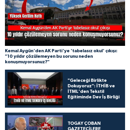
Kemal Aygün'den AK Parti'ye 'tabelasız okul' çıkışı:
"10 yıldır çözülemeyen bu sorunu neden
konuşmuyorsunuz?"
"Geleceği Birlikte
Dokuyoruz": İTHİB ve
İTML'den Tekstil
Eğitiminde Dev İş Birliği
TOGAY ÇOBAN
GAZETECİLERE