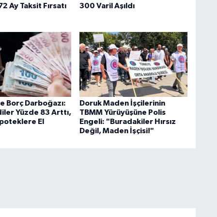
2 Ay Taksit Fırsatı
300 Varil Aşıldı
e Borç Darboğazı:
Doruk Maden İşçilerinin
iler Yüzde 83 Arttı,
TBMM Yürüyüşüne Polis
poteklere El
Engeli: "Buradakiler Hırsız
Değil, Maden İşçisi!"