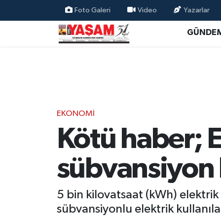
Foto Galeri
Video
Yazarlar
GÜNDE
EKONOMİ
Kötü haber; E
sübvansiyon 
5 bin kilovatsaat (kWh) elektri
sübvansiyonlu elektrik kullanı