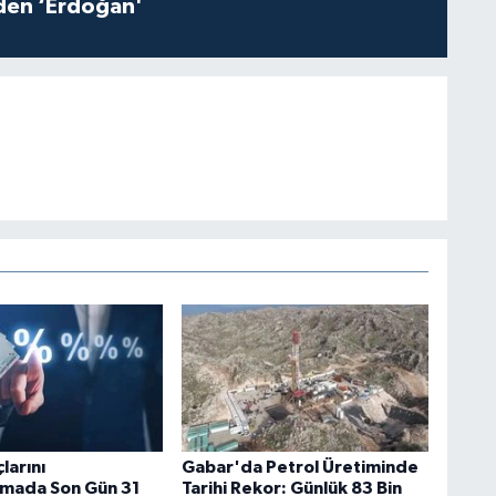
iden ‘Erdoğan'
larını
Gabar'da Petrol Üretiminde
rmada Son Gün 31
Tarihi Rekor: Günlük 83 Bin