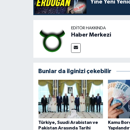
Yine Yeni Yen
EDITÖR HAKKINDA
Haber Merkezi
Bunlar da ilginizi çekebilir
Türkiye, Suudi Arabistan ve
Kamu Borç
Pakistan Arasında Tarihi
Yapılandı