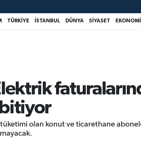
M
TÜRKİYE
İSTANBUL
DÜNYA
SİYASET
EKONOMİ
lektrik faturaları
bitiyor
k tüketimi olan konut ve ticarethane abonel
lamayacak.