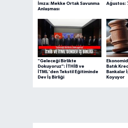
İmza: Mekke Ortak Savunma
Ağustos: 7
Anlaşması
"Geleceği Birlikte
Ekonomid
Dokuyoruz": İTHİB ve
Batık Kred
İTML'den Tekstil Eğitiminde
Bankalar İ
Dev İş Birliği
Koyuyor