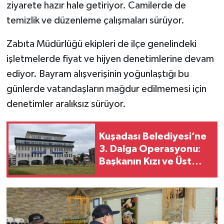
ziyarete hazır hale getiriyor. Camilerde de
temizlik ve düzenleme çalışmaları sürüyor.
Zabıta Müdürlüğü ekipleri de ilçe genelindeki
işletmelerde fiyat ve hijyen denetimlerine devam
ediyor. Bayram alışverişinin yoğunlaştığı bu
günlerde vatandaşların mağdur edilmemesi için
denetimler aralıksız sürüyor.
Kuşadası Belediyesi’ne
3. Dalga Operasyonu:
Başkanın Kızı ve Üst
Düzey İsimler
Gözaltında