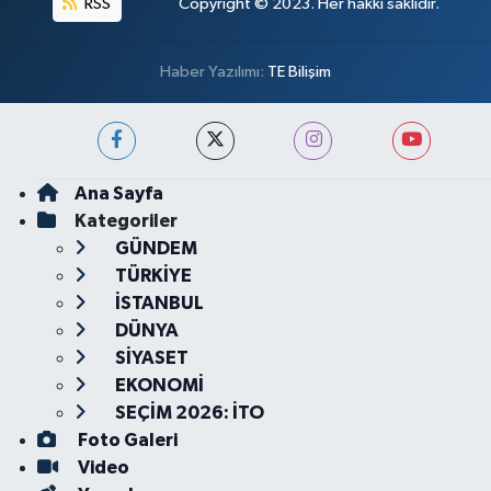
RSS
Copyright © 2023. Her hakkı saklıdır.
Haber Yazılımı:
TE Bilişim
Ana Sayfa
Kategoriler
GÜNDEM
TÜRKİYE
İSTANBUL
DÜNYA
SİYASET
EKONOMİ
SEÇİM 2026: İTO
Foto Galeri
Video