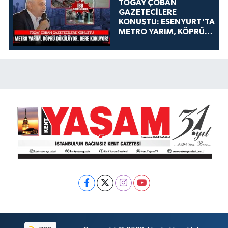
TOGAY ÇOBAN
GAZETECİLERE
KONUŞTU: ESENYURT'TA
METRO YARIM, KÖPRÜ
DÖKÜLÜYOR, DERE
KOKUYOR!