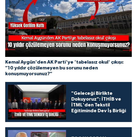
Kemal Aygün'den AK Parti'ye 'tabelasız okul' çıkışı:
"10 yıldır çözülemeyen bu sorunu neden
konuşmuyorsunuz?"
"Geleceği Birlikte
Dokuyoruz": İTHİB ve
İTML'den Tekstil
Eğitiminde Dev İş Birliği