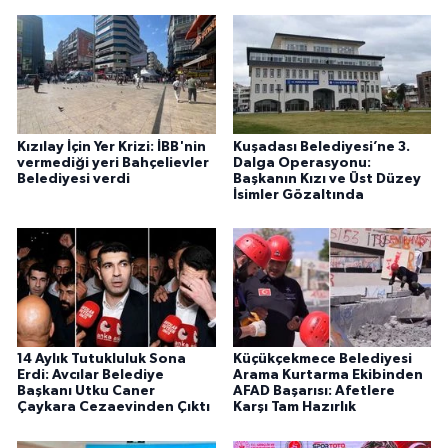
Kızılay İçin Yer Krizi: İBB'nin
Kuşadası Belediyesi’ne 3.
vermediği yeri Bahçelievler
Dalga Operasyonu:
Belediyesi verdi
Başkanın Kızı ve Üst Düzey
İsimler Gözaltında
14 Aylık Tutukluluk Sona
Küçükçekmece Belediyesi
Erdi: Avcılar Belediye
Arama Kurtarma Ekibinden
Başkanı Utku Caner
AFAD Başarısı: Afetlere
Çaykara Cezaevinden Çıktı
Karşı Tam Hazırlık