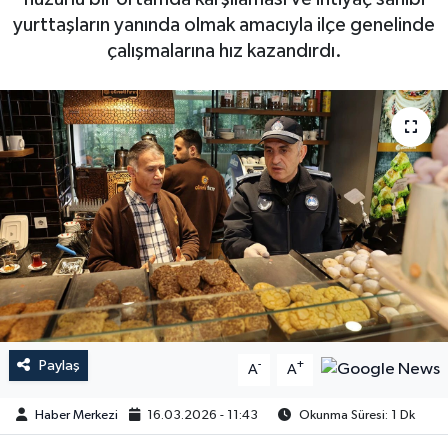
yurttaşların yanında olmak amacıyla ilçe genelinde
çalışmalarına hız kazandırdı.
Paylaş
-
+
A
A
Haber Merkezi
16.03.2026 - 11:43
Okunma Süresi: 1 Dk