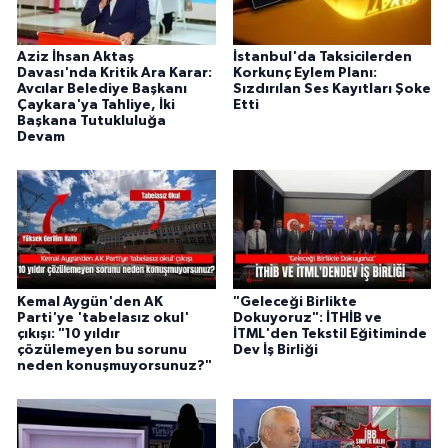
Aziz İhsan Aktaş
İstanbul'da Taksicilerden
Davası'nda Kritik Ara Karar:
Korkunç Eylem Planı:
Avcılar Belediye Başkanı
Sızdırılan Ses Kayıtları Şoke
Çaykara'ya Tahliye, İki
Etti
Başkana Tutukluluğa
Devam
Kemal Aygün'den AK
"Geleceği Birlikte
Parti'ye 'tabelasız okul'
Dokuyoruz": İTHİB ve
çıkışı: "10 yıldır
İTML'den Tekstil Eğitiminde
çözülemeyen bu sorunu
Dev İş Birliği
neden konuşmuyorsunuz?"