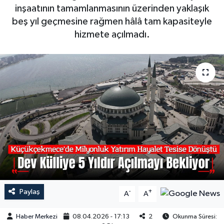
inşaatının tamamlanmasının üzerinden yaklaşık
beş yıl geçmesine rağmen hâlâ tam kapasiteyle
hizmete açılmadı.
Paylaş
-
+
A
A
Haber Merkezi
08.04.2026 - 17:13
2
Okunma Süresi: