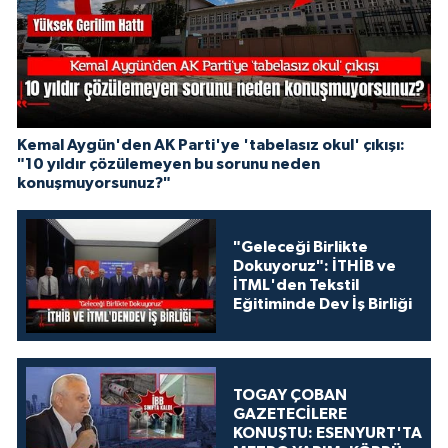
Kemal Aygün'den AK Parti'ye 'tabelasız okul' çıkışı:
"10 yıldır çözülemeyen bu sorunu neden
konuşmuyorsunuz?"
"Geleceği Birlikte
Dokuyoruz": İTHİB ve
İTML'den Tekstil
Eğitiminde Dev İş Birliği
TOGAY ÇOBAN
GAZETECİLERE
KONUŞTU: ESENYURT'TA