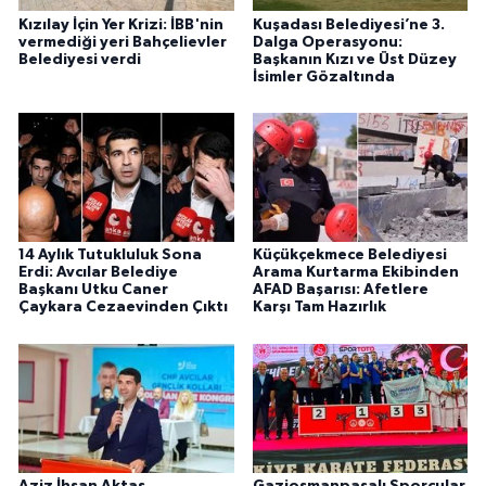
Kızılay İçin Yer Krizi: İBB'nin
Kuşadası Belediyesi’ne 3.
vermediği yeri Bahçelievler
Dalga Operasyonu:
Belediyesi verdi
Başkanın Kızı ve Üst Düzey
İsimler Gözaltında
14 Aylık Tutukluluk Sona
Küçükçekmece Belediyesi
Erdi: Avcılar Belediye
Arama Kurtarma Ekibinden
Başkanı Utku Caner
AFAD Başarısı: Afetlere
Çaykara Cezaevinden Çıktı
Karşı Tam Hazırlık