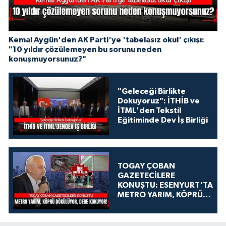
Kemal Aygün'den AK Parti'ye 'tabelasız okul' çıkışı:
"10 yıldır çözülemeyen bu sorunu neden
konuşmuyorsunuz?"
"Geleceği Birlikte
Dokuyoruz": İTHİB ve
İTML'den Tekstil
Eğitiminde Dev İş Birliği
TOGAY ÇOBAN
GAZETECİLERE
KONUŞTU: ESENYURT'TA
METRO YARIM, KÖPRÜ
DÖKÜLÜYOR, DERE
KOKUYOR!