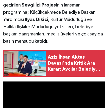
geçirilen
Sevgi İzi Projesi
nin lansman
programına; Küçükçekmece Belediye Başkan
Yardımcısı
İlyas Dikici
, Kültür Müdürlüğü ve
Halkla İlişkiler Müdürlüğü yetkilileri, belediye
başkan danışmanları, meclis üyeleri ve çok sayıda
basın mensubu katıldı.
Aziz İhsan Aktaş
Davası'nda Kritik Ara
Karar: Avcılar Belediye
Başkanı Çaykara'ya
Tahliye, İki Başkana
Tutukluluğa Devam