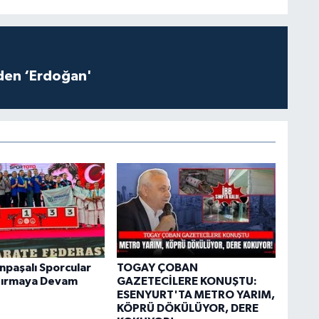
iden ‘Erdoğan'
paşalı Sporcular
TOGAY ÇOBAN
dırmaya Devam
GAZETECİLERE KONUŞTU:
ESENYURT'TA METRO YARIM,
KÖPRÜ DÖKÜLÜYOR, DERE