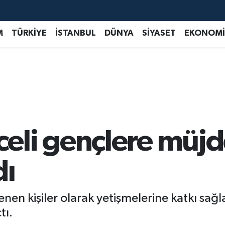
M
TÜRKİYE
İSTANBUL
DÜNYA
SİYASET
EKONOMİ
li gençlere müjde
dı
ğrenen kişiler olarak yetişmelerine katkı 
tı.