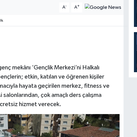
-
+
A
A
Dk
enç mekânı ‘Gençlik Merkezi’ni Halkalı
çlerin; etkin, katılan ve öğrenen kişiler
macıyla hayata geçirilen merkez, fitness ve
i salonlarından, çok amaçlı ders çalışma
ücretsiz hizmet verecek.