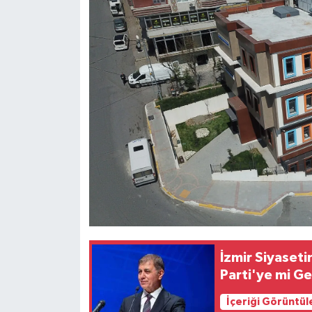
İzmir Siyaset
Parti'ye mi G
İçeriği Görüntül