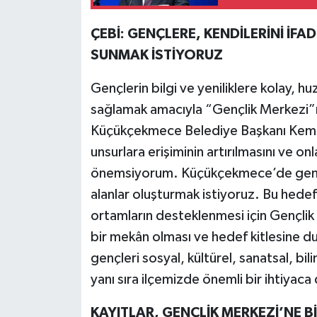
ÇEBİ: GENÇLERE, KENDİLERİNİ İF
SUNMAK İSTİYORUZ
Gençlerin bilgi ve yeniliklere kolay, h
sağlamak amacıyla “Gençlik Merkezi”ni
Küçükçekmece Belediye Başkanı Kemal Ç
unsurlara erişiminin artırılmasını ve o
önemsiyorum. Küçükçekmece’de gençler
alanlar oluşturmak istiyoruz. Bu hedefle
ortamların desteklenmesi için Gençlik
bir mekân olması ve hedef kitlesine d
gençleri sosyal, kültürel, sanatsal, bi
yanı sıra ilçemizde önemli bir ihtiyac
KAYITLAR, GENÇLİK MERKEZİ’NE 