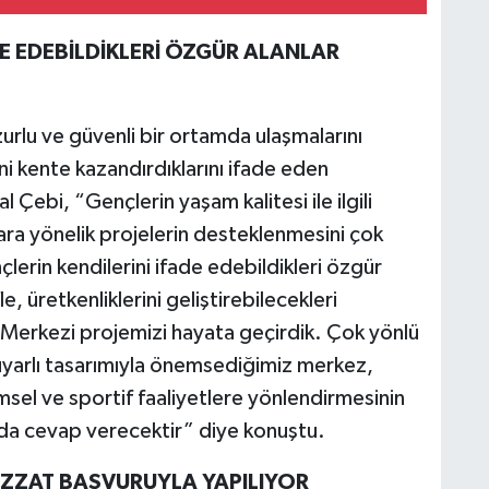
ADE EDEBİLDİKLERİ ÖZGÜR ALANLAR
uzurlu ve güvenli bir ortamda ulaşmalarını
 kente kazandırdıklarını ifade eden
ebi, “Gençlerin yaşam kalitesi ile ilgili
nlara yönelik projelerin desteklenmesini çok
in kendilerini ifade edebildikleri özgür
, üretkenliklerini geliştirebilecekleri
 Merkezi projemizi hayata geçirdik. Çok yönlü
uyarlı tasarımıyla önemsediğimiz merkez,
limsel ve sportif faaliyetlere yönlendirmesinin
a da cevap verecektir” diye konuştu.
BİZZAT BAŞVURUYLA YAPILIYOR