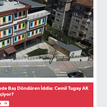
inde Baş Döndüren İddia: Cemil Tugay AK
eçiyor?
e