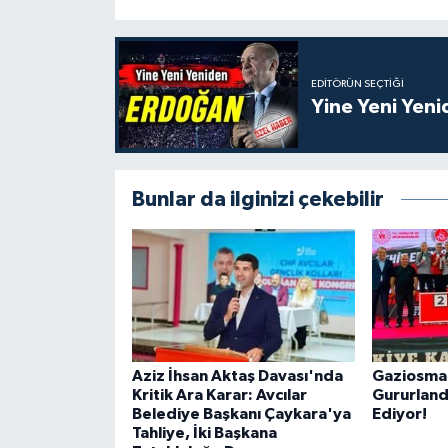
EDITÖRÜN SEÇTIĞI
Yine Yeni Yen
Bunlar da ilginizi çekebilir
Aziz İhsan Aktaş Davası'nda
Gaziosman
Kritik Ara Karar: Avcılar
Gururlan
Belediye Başkanı Çaykara'ya
Ediyor!
Tahliye, İki Başkana