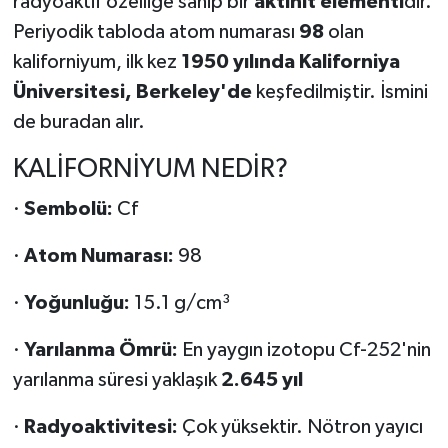
radyoaktif özelliğe sahip bir
aktinit elementi
dir.
Periyodik tabloda atom numarası
98
olan
kaliforniyum, ilk kez
1950 yılında Kaliforniya
Üniversitesi, Berkeley'de
keşfedilmiştir. İsmini
de buradan alır.
KALİFORNİYUM NEDİR?
·
Sembolü:
Cf
·
Atom Numarası:
98
·
Yoğunluğu:
15.1 g/cm³
·
Yarılanma Ömrü:
En yaygın izotopu Cf-252'nin
yarılanma süresi yaklaşık
2.645 yıl
·
Radyoaktivitesi:
Çok yüksektir. Nötron yayıcı