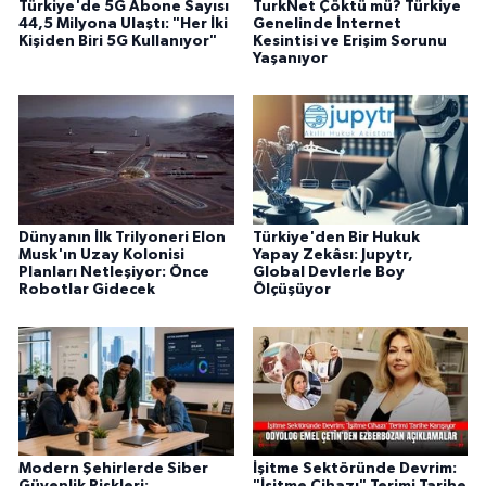
Türkiye'de 5G Abone Sayısı
TurkNet Çöktü mü? Türkiye
44,5 Milyona Ulaştı: "Her İki
Genelinde İnternet
Kişiden Biri 5G Kullanıyor"
Kesintisi ve Erişim Sorunu
Yaşanıyor
Dünyanın İlk Trilyoneri Elon
Türkiye'den Bir Hukuk
Musk'ın Uzay Kolonisi
Yapay Zekâsı: Jupytr,
Planları Netleşiyor: Önce
Global Devlerle Boy
Robotlar Gidecek
Ölçüşüyor
Modern Şehirlerde Siber
İşitme Sektöründe Devrim:
Güvenlik Riskleri:
"İşitme Cihazı" Terimi Tarihe