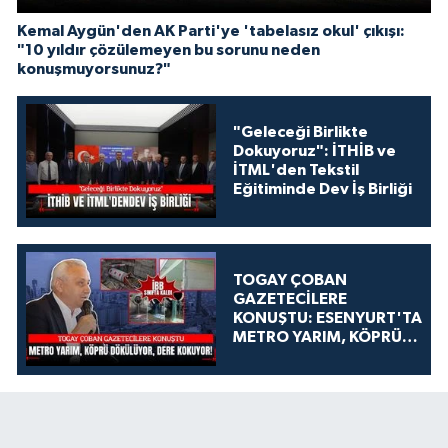
Kemal Aygün'den AK Parti'ye 'tabelasız okul' çıkışı:
"10 yıldır çözülemeyen bu sorunu neden
konuşmuyorsunuz?"
"Geleceği Birlikte
Dokuyoruz": İTHİB ve
İTML'den Tekstil
Eğitiminde Dev İş Birliği
TOGAY ÇOBAN
GAZETECİLERE
KONUŞTU: ESENYURT'TA
METRO YARIM, KÖPRÜ
DÖKÜLÜYOR, DERE
KOKUYOR!