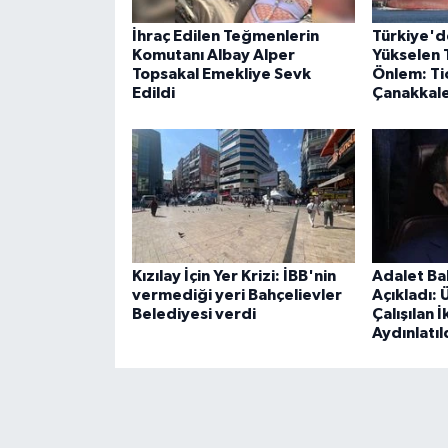
İhraç Edilen Teğmenlerin
Türkiye'd
Komutanı Albay Alper
Yükselen 
Topsakal Emekliye Sevk
Önlem: Ti
Edildi
Çanakkale
Kızılay İçin Yer Krizi: İBB'nin
Adalet Ba
vermediği yeri Bahçelievler
Açıkladı:
Belediyesi verdi
Çalışılan İ
Aydınlatıl