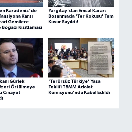
en Karadeniz'de
Yargıtay'dan Emsal Karar:
Tansiyona Karşı
Boşanmada 'Ter Kokusu' Tam
cari Gemilere
Kusur Sayıldı!
 Boğazı Kısıtlaması
kanı Gürlek
'Terörsüz Türkiye' Yasa
 Üzeri Örtülmeye
Teklifi TBMM Adalet
ki Cinayet
Komisyonu'nda Kabul Edildi
dı