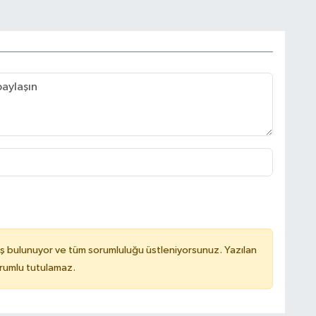
ş bulunuyor ve tüm sorumluluğu üstleniyorsunuz. Yazılan
rumlu tutulamaz.