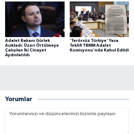
Adalet Bakanı Gürlek
'Terörsüz Türkiye' Yasa
Açıkladı: Üzeri Örtülmeye
Teklifi TBMM Adalet
Çalışılan İki Cinayet
Komisyonu'nda Kabul Edildi
Aydınlatıldı
Yorumlar