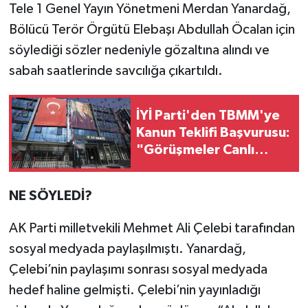
Tele 1 Genel Yayın Yönetmeni Merdan Yanardağ,
Bölücü Terör Örgütü Elebaşı Abdullah Öcalan için
söylediği sözler nedeniyle gözaltına alındı ve
sabah saatlerinde savcılığa çıkartıldı.
İYİ Parti'den TBMM'ye
Kanun Teklifi Başvurusu:
"Görüşmeler Canlı
Yayınlansın, Şehit
Aileleri Dinlensin"
NE SÖYLEDİ?
AK Parti milletvekili Mehmet Ali Çelebi tarafından
sosyal medyada paylaşılmıştı. Yanardağ,
Çelebi’nin paylaşımı sonrası sosyal medyada
hedef haline gelmişti. Çelebi’nin yayınladığı