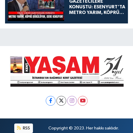
GAZETECİLERE
KONUŞTU: ESENYURT'TA
METRO YARIM, KÖPRÜ
DÖKÜLÜYOR, DERE
KOKUYOR!
RSS
Copyright © 2023. Her hakkı saklıdır.