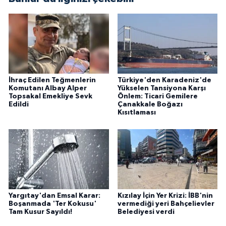
İhraç Edilen Teğmenlerin
Türkiye'den Karadeniz'de
Komutanı Albay Alper
Yükselen Tansiyona Karşı
Topsakal Emekliye Sevk
Önlem: Ticari Gemilere
Edildi
Çanakkale Boğazı
Kısıtlaması
Yargıtay'dan Emsal Karar:
Kızılay İçin Yer Krizi: İBB'nin
Boşanmada 'Ter Kokusu'
vermediği yeri Bahçelievler
Tam Kusur Sayıldı!
Belediyesi verdi