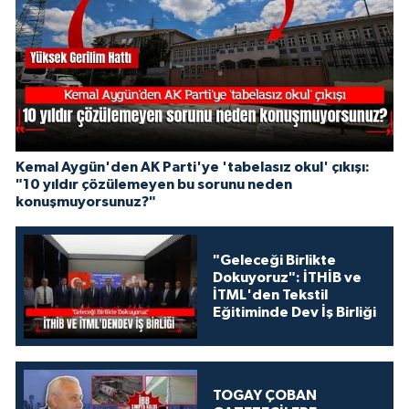
Kemal Aygün'den AK Parti'ye 'tabelasız okul' çıkışı:
"10 yıldır çözülemeyen bu sorunu neden
konuşmuyorsunuz?"
"Geleceği Birlikte
Dokuyoruz": İTHİB ve
İTML'den Tekstil
Eğitiminde Dev İş Birliği
TOGAY ÇOBAN