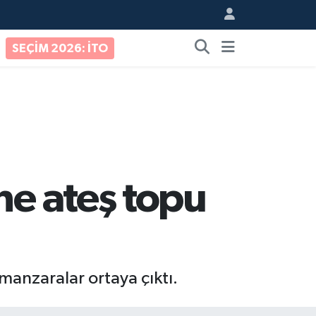
SEÇİM 2026: İTO
ne ateş topu
anzaralar ortaya çıktı.