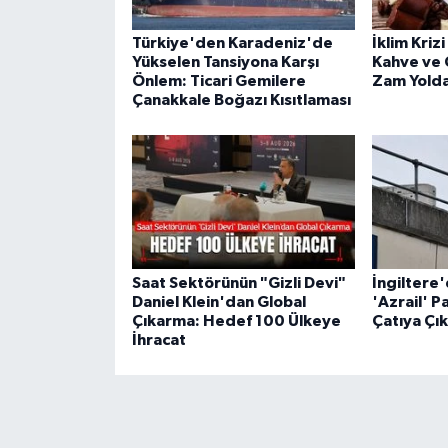
Türkiye'den Karadeniz'de
İklim Kriz
Yükselen Tansiyona Karşı
Kahve ve 
Önlem: Ticari Gemilere
Zam Yolda
Çanakkale Boğazı Kısıtlaması
Saat Sektörünün "Gizli Devi"
İngiltere
Daniel Klein'dan Global
'Azrail' P
Çıkarma: Hedef 100 Ülkeye
Çatıya Çık
İhracat